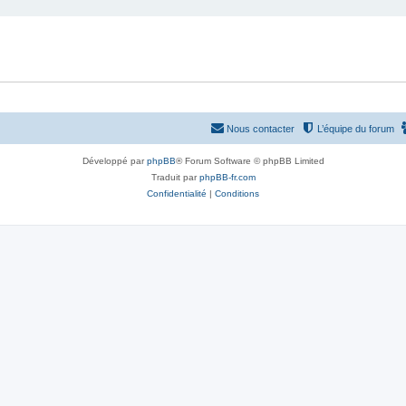
Nous contacter
L’équipe du forum
Développé par
phpBB
® Forum Software © phpBB Limited
Traduit par
phpBB-fr.com
Confidentialité
|
Conditions