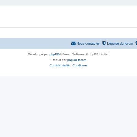
Nous contacter
L’équipe du forum
Développé par
phpBB
® Forum Software © phpBB Limited
Traduit par
phpBB-fr.com
Confidentialité
|
Conditions