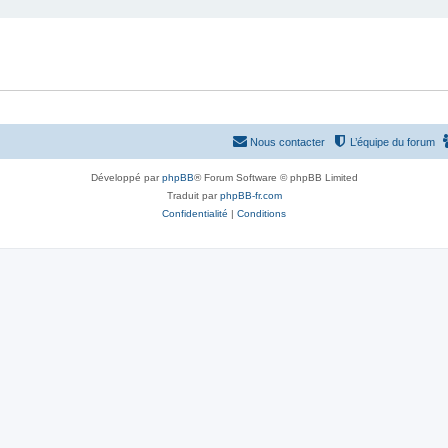
Nous contacter
L’équipe du forum
Développé par
phpBB
® Forum Software © phpBB Limited
Traduit par
phpBB-fr.com
Confidentialité
|
Conditions