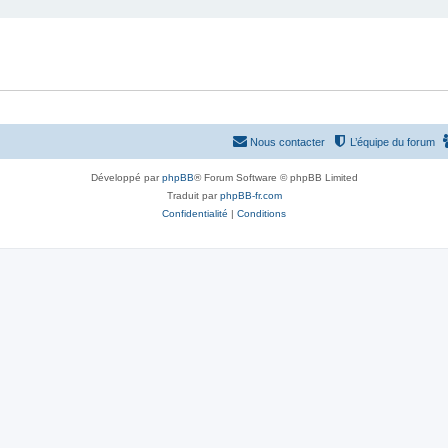
Nous contacter
L’équipe du forum
Développé par
phpBB
® Forum Software © phpBB Limited
Traduit par
phpBB-fr.com
Confidentialité
|
Conditions