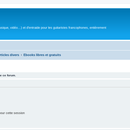
sique, vidéo…) et d'entraide pour les guitaristes francophones, entièrement
rticles divers
Ebooks libres et gratuits
e ce forum.
our cette session