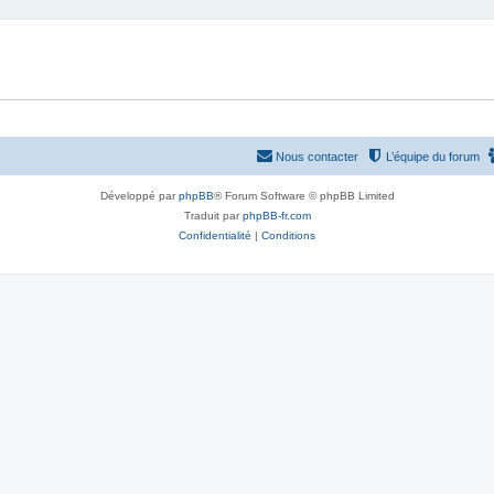
Nous contacter
L’équipe du forum
Développé par
phpBB
® Forum Software © phpBB Limited
Traduit par
phpBB-fr.com
Confidentialité
|
Conditions