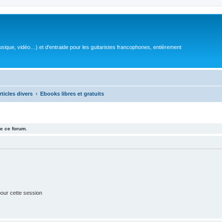
sique, vidéo…) et d'entraide pour les guitaristes francophones, entièrement
rticles divers
Ebooks libres et gratuits
e ce forum.
our cette session