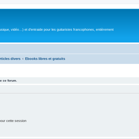
sique, vidéo…) et d'entraide pour les guitaristes francophones, entièrement
rticles divers
Ebooks libres et gratuits
e ce forum.
our cette session