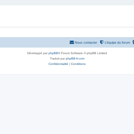
Nous contacter
L’équipe du forum
Développé par
phpBB
® Forum Software © phpBB Limited
Traduit par
phpBB-fr.com
Confidentialité
|
Conditions