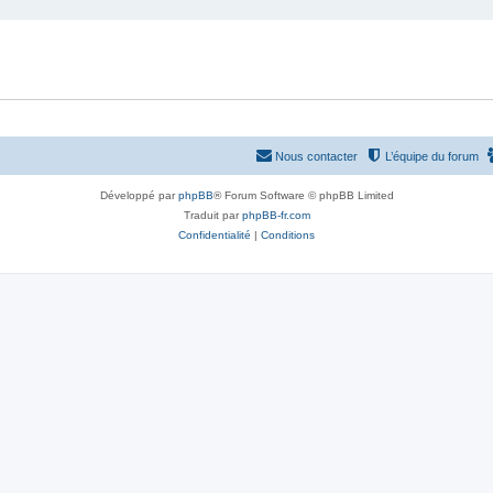
Nous contacter
L’équipe du forum
Développé par
phpBB
® Forum Software © phpBB Limited
Traduit par
phpBB-fr.com
Confidentialité
|
Conditions