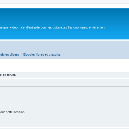
sique, vidéo…) et d'entraide pour les guitaristes francophones, entièrement
rticles divers
Ebooks libres et gratuits
e ce forum.
our cette session