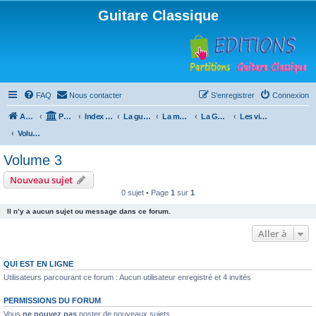
Guitare Classique
FAQ
Nous contacter
S’enregistrer
Connexion
Accueil
Portail
Index du forum
La guitare : instrument, cours et théorie
La méthode à Paulo
La Guitare, Paulo da Fontoura
Les vidéos de la méthode
Volume 3
Volume 3
Nouveau sujet
0 sujet • Page
1
sur
1
Il n’y a aucun sujet ou message dans ce forum.
Aller à
QUI EST EN LIGNE
Utilisateurs parcourant ce forum : Aucun utilisateur enregistré et 4 invités
PERMISSIONS DU FORUM
Vous
ne pouvez pas
poster de nouveaux sujets