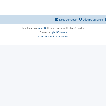
Nous contacter
L’équipe du forum
Développé par
phpBB
® Forum Software © phpBB Limited
Traduit par
phpBB-fr.com
Confidentialité
|
Conditions