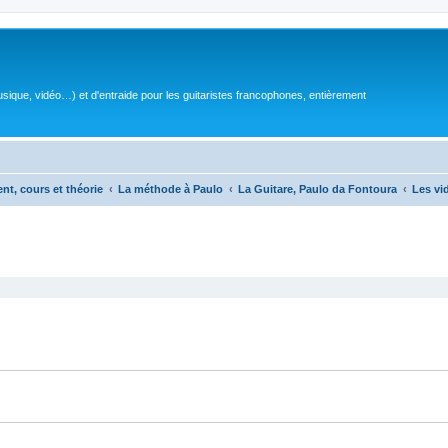
sique, vidéo…) et d'entraide pour les guitaristes francophones, entièrement
ent, cours et théorie
La méthode à Paulo
La Guitare, Paulo da Fontoura
Les vi