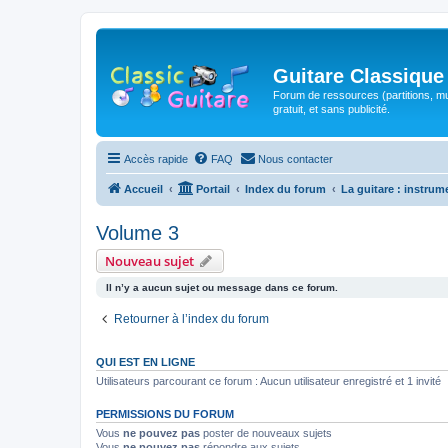
Guitare Classique
Forum de ressources (partitions, mu
gratuit, et sans publicité.
Accès rapide
FAQ
Nous contacter
Accueil
Portail
Index du forum
La guitare : instrum
Volume 3
Nouveau sujet
Il n’y a aucun sujet ou message dans ce forum.
Retourner à l’index du forum
QUI EST EN LIGNE
Utilisateurs parcourant ce forum : Aucun utilisateur enregistré et 1 invité
PERMISSIONS DU FORUM
Vous
ne pouvez pas
poster de nouveaux sujets
Vous
ne pouvez pas
répondre aux sujets