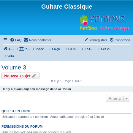
Guitare Classique
FAQ
Nous contacter
S’enregistrer
Connexion
Accueil
Portail
Index du forum
La guitare : instrument, cours et théorie
La méthode à Paulo
La Guitare, Paulo da Fontoura
Les vidéos de la méthode
Volume 3
Volume 3
Nouveau sujet
0 sujet • Page
1
sur
1
Il n’y a aucun sujet ou message dans ce forum.
Aller à
QUI EST EN LIGNE
Utilisateurs parcourant ce forum : Aucun utilisateur enregistré et 1 invité
PERMISSIONS DU FORUM
Vous
ne pouvez pas
poster de nouveaux sujets