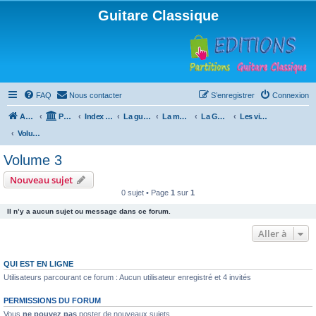
Guitare Classique
FAQ
Nous contacter
S’enregistrer
Connexion
Accueil
Portail
Index du forum
La guitare : instrument, cours et théorie
La méthode à Paulo
La Guitare, Paulo da Fontoura
Les vidéos de la méthode
Volume 3
Volume 3
Nouveau sujet
0 sujet • Page
1
sur
1
Il n’y a aucun sujet ou message dans ce forum.
Aller à
QUI EST EN LIGNE
Utilisateurs parcourant ce forum : Aucun utilisateur enregistré et 4 invités
PERMISSIONS DU FORUM
Vous
ne pouvez pas
poster de nouveaux sujets