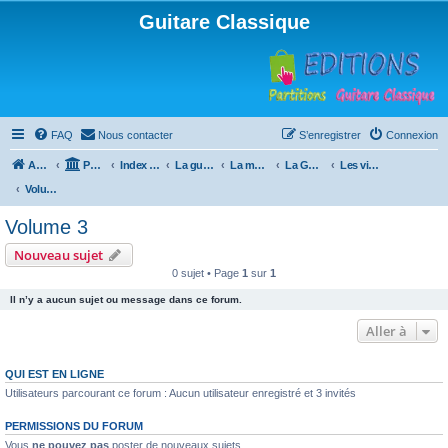
Guitare Classique
FAQ
Nous contacter
S’enregistrer
Connexion
Accueil
Portail
Index du forum
La guitare : instrument, cours et théorie
La méthode à Paulo
La Guitare, Paulo da Fontoura
Les vidéos de la méthode
Volume 3
Volume 3
Nouveau sujet
0 sujet • Page
1
sur
1
Il n’y a aucun sujet ou message dans ce forum.
Aller à
QUI EST EN LIGNE
Utilisateurs parcourant ce forum : Aucun utilisateur enregistré et 3 invités
PERMISSIONS DU FORUM
Vous
ne pouvez pas
poster de nouveaux sujets