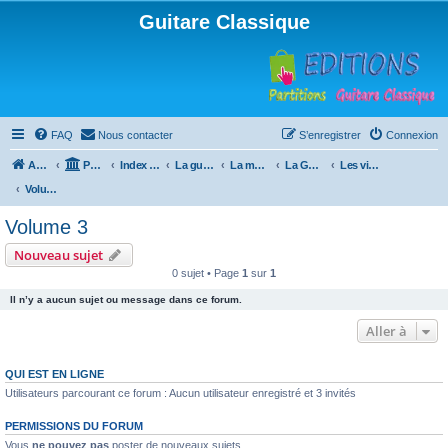
Guitare Classique
FAQ
Nous contacter
S’enregistrer
Connexion
Accueil
Portail
Index du forum
La guitare : instrument, cours et théorie
La méthode à Paulo
La Guitare, Paulo da Fontoura
Les vidéos de la méthode
Volume 3
Volume 3
Nouveau sujet
0 sujet • Page
1
sur
1
Il n’y a aucun sujet ou message dans ce forum.
Aller à
QUI EST EN LIGNE
Utilisateurs parcourant ce forum : Aucun utilisateur enregistré et 3 invités
PERMISSIONS DU FORUM
Vous
ne pouvez pas
poster de nouveaux sujets