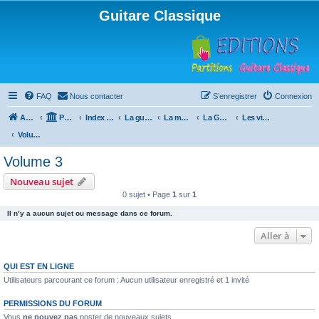
Guitare Classique
FAQ
Nous contacter
S’enregistrer
Connexion
Accueil
Portail
Index du forum
La guitare : instrument, cours et théorie
La méthode à Paulo
La Guitare, Paulo da Fontoura
Les vidéos de la méthode
Volume 3
Volume 3
Nouveau sujet
0 sujet • Page
1
sur
1
Il n’y a aucun sujet ou message dans ce forum.
Aller à
QUI EST EN LIGNE
Utilisateurs parcourant ce forum : Aucun utilisateur enregistré et 1 invité
PERMISSIONS DU FORUM
Vous
ne pouvez pas
poster de nouveaux sujets