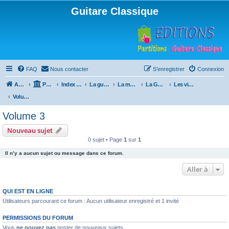
Guitare Classique
FAQ
Nous contacter
S’enregistrer
Connexion
Accueil
Portail
Index du forum
La guitare : instrument, cours et théorie
La méthode à Paulo
La Guitare, Paulo da Fontoura
Les vidéos de la méthode
Volume 3
Volume 3
Nouveau sujet
0 sujet • Page
1
sur
1
Il n’y a aucun sujet ou message dans ce forum.
Aller à
QUI EST EN LIGNE
Utilisateurs parcourant ce forum : Aucun utilisateur enregistré et 1 invité
PERMISSIONS DU FORUM
Vous
ne pouvez pas
poster de nouveaux sujets