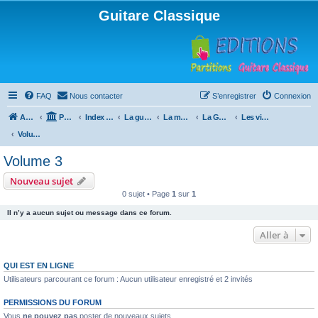
Guitare Classique
FAQ
Nous contacter
S’enregistrer
Connexion
Accueil
Portail
Index du forum
La guitare : instrument, cours et théorie
La méthode à Paulo
La Guitare, Paulo da Fontoura
Les vidéos de la méthode
Volume 3
Volume 3
Nouveau sujet
0 sujet • Page
1
sur
1
Il n’y a aucun sujet ou message dans ce forum.
Aller à
QUI EST EN LIGNE
Utilisateurs parcourant ce forum : Aucun utilisateur enregistré et 2 invités
PERMISSIONS DU FORUM
Vous
ne pouvez pas
poster de nouveaux sujets