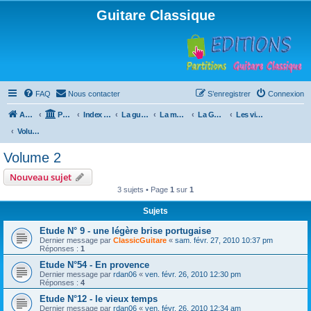
Guitare Classique
FAQ
Nous contacter
S’enregistrer
Connexion
Accueil
Portail
Index du forum
La guitare : instrument, cours et théorie
La méthode à Paulo
La Guitare, Paulo da Fontoura
Les vidéos de la méthode
Volume 2
Volume 2
Nouveau sujet
3 sujets • Page
1
sur
1
Sujets
Etude N° 9 - une légère brise portugaise
Dernier message par
ClassicGuitare
«
sam. févr. 27, 2010 10:37 pm
Réponses :
1
Etude N°54 - En provence
Dernier message par
rdan06
«
ven. févr. 26, 2010 12:30 pm
Réponses :
4
Etude N°12 - le vieux temps
Dernier message par
rdan06
«
ven. févr. 26, 2010 12:34 am