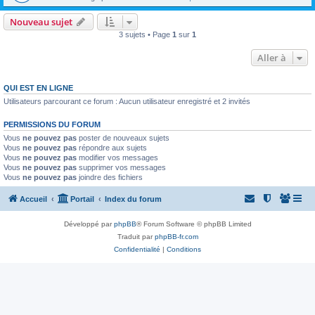
Nouveau sujet
3 sujets • Page
1
sur
1
Aller à
QUI EST EN LIGNE
Utilisateurs parcourant ce forum : Aucun utilisateur enregistré et 2 invités
PERMISSIONS DU FORUM
Vous
ne pouvez pas
poster de nouveaux sujets
Vous
ne pouvez pas
répondre aux sujets
Vous
ne pouvez pas
modifier vos messages
Vous
ne pouvez pas
supprimer vos messages
Vous
ne pouvez pas
joindre des fichiers
Accueil
Portail
Index du forum
Développé par
phpBB
® Forum Software © phpBB Limited
Traduit par
phpBB-fr.com
Confidentialité
|
Conditions