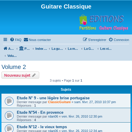
Guitare Classique
FAQ
Nous contacter
S’enregistrer
Connexion
Accueil
Portail
Index du forum
La guitare : instrument, cours et théorie
La méthode à Paulo
La Guitare, Paulo da Fontoura
Les vidéos de la méthode
Volume 2
Volume 2
Nouveau sujet
3 sujets • Page
1
sur
1
Sujets
Etude N° 9 - une légère brise portugaise
Dernier message par
ClassicGuitare
«
sam. févr. 27, 2010 10:37 pm
Réponses :
1
Etude N°54 - En provence
Dernier message par
rdan06
«
ven. févr. 26, 2010 12:30 pm
Réponses :
4
Etude N°12 - le vieux temps
Dernier message par
rdan06
«
ven. févr. 26, 2010 12:34 am