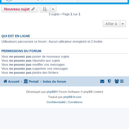
Nouveau sujet
3 sujets • Page
1
sur
1
Aller à
QUI EST EN LIGNE
Utilisateurs parcourant ce forum : Aucun utilisateur enregistré et 2 invités
PERMISSIONS DU FORUM
Vous
ne pouvez pas
poster de nouveaux sujets
Vous
ne pouvez pas
répondre aux sujets
Vous
ne pouvez pas
modifier vos messages
Vous
ne pouvez pas
supprimer vos messages
Vous
ne pouvez pas
joindre des fichiers
Accueil
Portail
Index du forum
Développé par
phpBB
® Forum Software © phpBB Limited
Traduit par
phpBB-fr.com
Confidentialité
|
Conditions