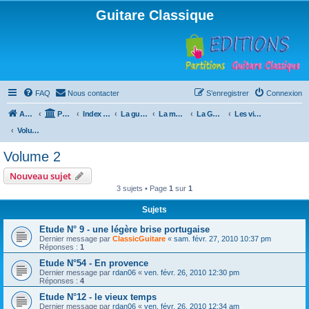
Guitare Classique
FAQ
Nous contacter
S’enregistrer
Connexion
Accueil
Portail
Index du forum
La guitare : instrument, cours et théorie
La méthode à Paulo
La Guitare, Paulo da Fontoura
Les vidéos de la méthode
Volume 2
Volume 2
Nouveau sujet
3 sujets • Page
1
sur
1
Sujets
Etude N° 9 - une légère brise portugaise
Dernier message par
ClassicGuitare
«
sam. févr. 27, 2010 10:37 pm
Réponses :
1
Etude N°54 - En provence
Dernier message par
rdan06
«
ven. févr. 26, 2010 12:30 pm
Réponses :
4
Etude N°12 - le vieux temps
Dernier message par
rdan06
«
ven. févr. 26, 2010 12:34 am