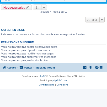
Nouveau sujet
3 sujets • Page
1
sur
1
Aller à
QUI EST EN LIGNE
Utilisateurs parcourant ce forum : Aucun utilisateur enregistré et 2 invités
PERMISSIONS DU FORUM
Vous
ne pouvez pas
poster de nouveaux sujets
Vous
ne pouvez pas
répondre aux sujets
Vous
ne pouvez pas
modifier vos messages
Vous
ne pouvez pas
supprimer vos messages
Vous
ne pouvez pas
joindre des fichiers
Accueil
Portail
Index du forum
Développé par
phpBB
® Forum Software © phpBB Limited
Traduit par
phpBB-fr.com
Confidentialité
|
Conditions