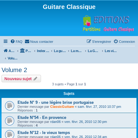
Guitare Classique
FAQ
Nous contacter
S’enregistrer
Connexion
Accueil
Portail
Index du forum
La guitare : instrument, cours et théorie
La méthode à Paulo
La Guitare, Paulo da Fontoura
Les vidéos de la méthode
Volume 2
Volume 2
Nouveau sujet
3 sujets • Page
1
sur
1
Sujets
Etude N° 9 - une légère brise portugaise
Dernier message par
ClassicGuitare
«
sam. févr. 27, 2010 10:37 pm
Réponses :
1
Etude N°54 - En provence
Dernier message par
rdan06
«
ven. févr. 26, 2010 12:30 pm
Réponses :
4
Etude N°12 - le vieux temps
Dernier message par
rdan06
«
ven. févr. 26, 2010 12:34 am