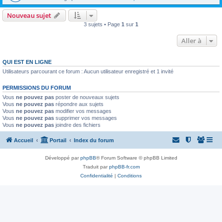
Nouveau sujet
3 sujets • Page
1
sur
1
Aller à
QUI EST EN LIGNE
Utilisateurs parcourant ce forum : Aucun utilisateur enregistré et 1 invité
PERMISSIONS DU FORUM
Vous
ne pouvez pas
poster de nouveaux sujets
Vous
ne pouvez pas
répondre aux sujets
Vous
ne pouvez pas
modifier vos messages
Vous
ne pouvez pas
supprimer vos messages
Vous
ne pouvez pas
joindre des fichiers
Accueil
Portail
Index du forum
Développé par
phpBB
® Forum Software © phpBB Limited
Traduit par
phpBB-fr.com
Confidentialité
|
Conditions