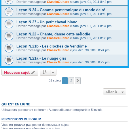
Dernier message par
ClassicGuitare
«
sam. janv. 01, 2011 8:42 pm
Leçon N.24 - Gamme pentatonique du mode de ré
Dernier message par
ClassicGuitare
«
sam. janv. 01, 2011 8:40 pm
Leçon N.23 - Un petit cheval blanc
Dernier message par
ClassicGuitare
«
sam. janv. 01, 2011 8:34 pm
Leçon N.22 - Chante, danse cette mélodie
Dernier message par
ClassicGuitare
«
sam. janv. 01, 2011 8:33 pm
Leçon N.21b - Les cloches de Vendôme
Dernier message par
ClassicGuitare
«
jeu. déc. 30, 2010 8:24 pm
Leçon N.21a - Le nuage gris
Dernier message par
ClassicGuitare
«
jeu. déc. 30, 2010 8:22 pm
Nouveau sujet
1
2
Suivante
61 sujets
Aller à
QUI EST EN LIGNE
Utilisateurs parcourant ce forum : Aucun utilisateur enregistré et 5 invités
PERMISSIONS DU FORUM
Vous
ne pouvez pas
poster de nouveaux sujets
Vous
ne pouvez pas
répondre aux sujets