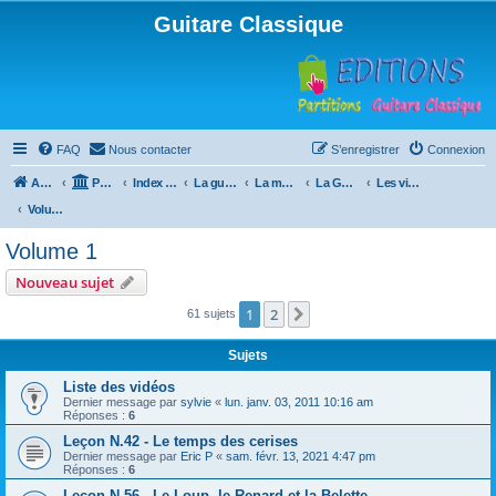
Guitare Classique
FAQ
Nous contacter
S’enregistrer
Connexion
Accueil
Portail
Index du forum
La guitare : instrument, cours et théorie
La méthode à Paulo
La Guitare, Paulo da Fontoura
Les vidéos de la méthode
Volume 1
Volume 1
Nouveau sujet
1
2
Suivante
61 sujets
Sujets
Liste des vidéos
Dernier message par
sylvie
«
lun. janv. 03, 2011 10:16 am
Réponses :
6
Leçon N.42 - Le temps des cerises
Dernier message par
Eric P
«
sam. févr. 13, 2021 4:47 pm
Réponses :
6
Leçon N.56 - Le Loup, le Renard et la Belette