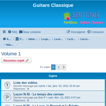
Guitare Classique
FAQ
Nous contacter
S’enregistrer
Connexion
Accueil
Portail
Index du forum
La guitare : instrument, cours et théorie
La méthode à Paulo
La Guitare, Paulo da Fontoura
Les vidéos de la méthode
Volume 1
Volume 1
Nouveau sujet
1
2
Suivante
61 sujets
Sujets
Liste des vidéos
Dernier message par
sylvie
«
lun. janv. 03, 2011 10:16 am
Réponses :
6
Leçon N.42 - Le temps des cerises
Dernier message par
Eric P
«
sam. févr. 13, 2021 4:47 pm
Réponses :
6
Leçon N.56 - Le Loup, le Renard et la Belette