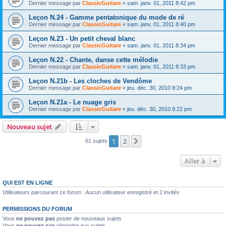
Dernier message par
ClassicGuitare
«
sam. janv. 01, 2011 8:42 pm
Leçon N.24 - Gamme pentatonique du mode de ré
Dernier message par
ClassicGuitare
«
sam. janv. 01, 2011 8:40 pm
Leçon N.23 - Un petit cheval blanc
Dernier message par
ClassicGuitare
«
sam. janv. 01, 2011 8:34 pm
Leçon N.22 - Chante, danse cette mélodie
Dernier message par
ClassicGuitare
«
sam. janv. 01, 2011 8:33 pm
Leçon N.21b - Les cloches de Vendôme
Dernier message par
ClassicGuitare
«
jeu. déc. 30, 2010 8:24 pm
Leçon N.21a - Le nuage gris
Dernier message par
ClassicGuitare
«
jeu. déc. 30, 2010 8:22 pm
Nouveau sujet
1
2
Suivante
61 sujets
Aller à
QUI EST EN LIGNE
Utilisateurs parcourant ce forum : Aucun utilisateur enregistré et 2 invités
PERMISSIONS DU FORUM
Vous
ne pouvez pas
poster de nouveaux sujets
Vous
ne pouvez pas
répondre aux sujets