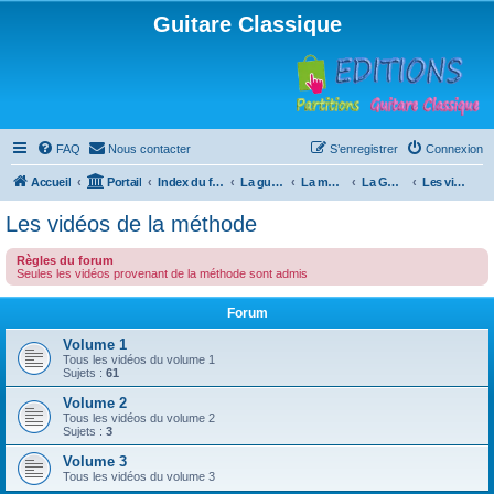
Guitare Classique
FAQ
Nous contacter
S’enregistrer
Connexion
Accueil
Portail
Index du forum
La guitare : instrument, cours et théorie
La méthode à Paulo
La Guitare, Paulo da Fontoura
Les vidéos de la méthode
Les vidéos de la méthode
Règles du forum
Seules les vidéos provenant de la méthode sont admis
Forum
Volume 1
Tous les vidéos du volume 1
Sujets :
61
Volume 2
Tous les vidéos du volume 2
Sujets :
3
Volume 3
Tous les vidéos du volume 3