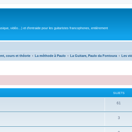
sique, vidéo…) et d'entraide pour les guitaristes francophones, entièrement
ent, cours et théorie
La méthode à Paulo
La Guitare, Paulo da Fontoura
Les vi
SUJETS
S
61
u
S
3
j
u
e