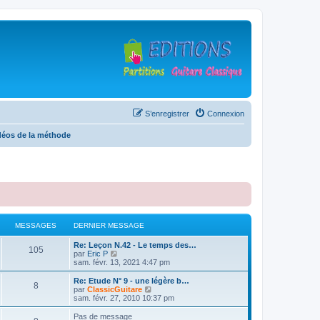
S’enregistrer
Connexion
déos de la méthode
MESSAGES
DERNIER MESSAGE
D
Re: Leçon N.42 - Le temps des…
M
105
e
V
par
Eric P
r
o
sam. févr. 13, 2021 4:47 pm
e
n
i
i
r
D
Re: Etude N° 9 - une légère b…
M
8
s
e
l
e
V
par
ClassicGuitare
r
e
r
o
sam. févr. 27, 2010 10:37 pm
e
s
m
d
n
i
e
e
i
r
Pas de message