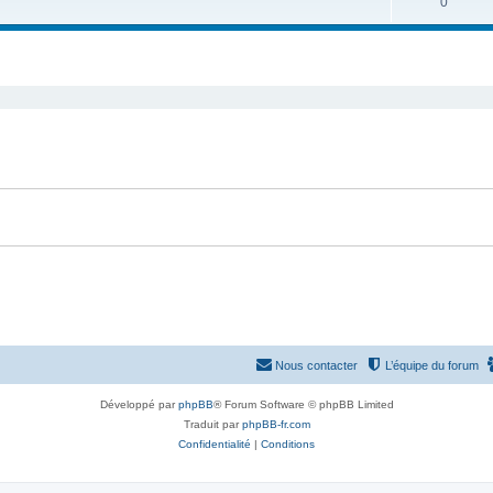
S
0
j
t
u
e
s
j
t
e
s
t
s
Nous contacter
L’équipe du forum
Développé par
phpBB
® Forum Software © phpBB Limited
Traduit par
phpBB-fr.com
Confidentialité
|
Conditions