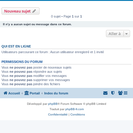
Nouveau sujet
0 sujet • Page
1
sur
1
Il n’y a aucun sujet ou message dans ce forum.
Aller à
QUI EST EN LIGNE
Utilisateurs parcourant ce forum : Aucun utilisateur enregistré et 1 invité
PERMISSIONS DU FORUM
Vous
ne pouvez pas
poster de nouveaux sujets
Vous
ne pouvez pas
répondre aux sujets
Vous
ne pouvez pas
modifier vos messages
Vous
ne pouvez pas
supprimer vos messages
Vous
ne pouvez pas
joindre des fichiers
Accueil
Portail
Index du forum
Développé par
phpBB
® Forum Software © phpBB Limited
Traduit par
phpBB-fr.com
Confidentialité
|
Conditions