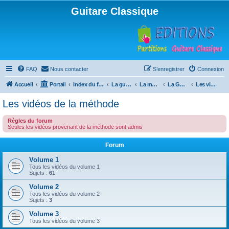
Guitare Classique
FAQ
Nous contacter
S’enregistrer
Connexion
Accueil
Portail
Index du forum
La guitare : instrument, cours et théorie
La méthode à Paulo
La Guitare, Paulo da Fontoura
Les vidéos de la méthode
Les vidéos de la méthode
Règles du forum
Seules les vidéos provenant de la méthode sont admis
Forum
Volume 1
Tous les vidéos du volume 1
Sujets :
61
Volume 2
Tous les vidéos du volume 2
Sujets :
3
Volume 3
Tous les vidéos du volume 3