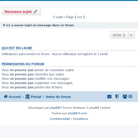
Nouveau sujet
0 sujet • Page
1
sur
1
Il n’y a aucun sujet ou message dans ce forum.
Aller à
QUI EST EN LIGNE
Utilisateurs parcourant ce forum : Aucun utilisateur enregistré et 1 invité
PERMISSIONS DU FORUM
Vous
ne pouvez pas
poster de nouveaux sujets
Vous
ne pouvez pas
répondre aux sujets
Vous
ne pouvez pas
modifier vos messages
Vous
ne pouvez pas
supprimer vos messages
Vous
ne pouvez pas
joindre des fichiers
Accueil
Portail
Index du forum
Développé par
phpBB
® Forum Software © phpBB Limited
Traduit par
phpBB-fr.com
Confidentialité
|
Conditions