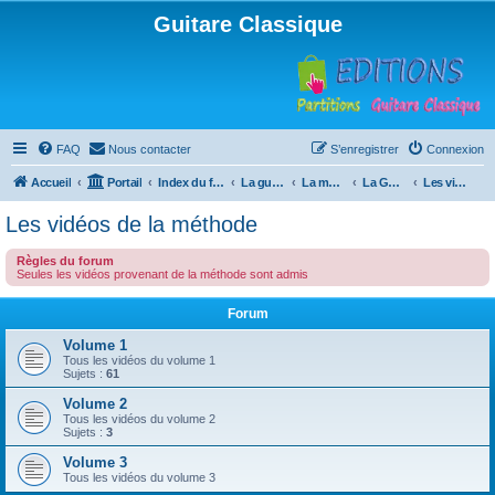
Guitare Classique
FAQ
Nous contacter
S’enregistrer
Connexion
Accueil
Portail
Index du forum
La guitare : instrument, cours et théorie
La méthode à Paulo
La Guitare, Paulo da Fontoura
Les vidéos de la méthode
Les vidéos de la méthode
Règles du forum
Seules les vidéos provenant de la méthode sont admis
Forum
Volume 1
Tous les vidéos du volume 1
Sujets :
61
Volume 2
Tous les vidéos du volume 2
Sujets :
3
Volume 3
Tous les vidéos du volume 3