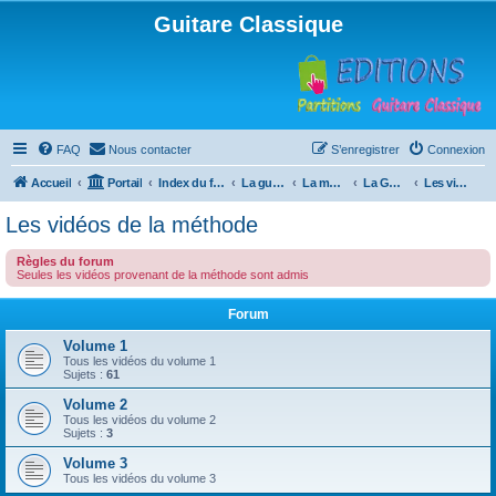
Guitare Classique
FAQ
Nous contacter
S’enregistrer
Connexion
Accueil
Portail
Index du forum
La guitare : instrument, cours et théorie
La méthode à Paulo
La Guitare, Paulo da Fontoura
Les vidéos de la méthode
Les vidéos de la méthode
Règles du forum
Seules les vidéos provenant de la méthode sont admis
Forum
Volume 1
Tous les vidéos du volume 1
Sujets :
61
Volume 2
Tous les vidéos du volume 2
Sujets :
3
Volume 3
Tous les vidéos du volume 3