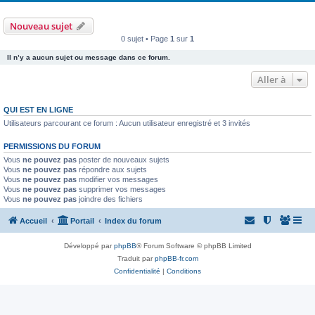
Nouveau sujet
0 sujet • Page
1
sur
1
Il n’y a aucun sujet ou message dans ce forum.
Aller à
QUI EST EN LIGNE
Utilisateurs parcourant ce forum : Aucun utilisateur enregistré et 3 invités
PERMISSIONS DU FORUM
Vous
ne pouvez pas
poster de nouveaux sujets
Vous
ne pouvez pas
répondre aux sujets
Vous
ne pouvez pas
modifier vos messages
Vous
ne pouvez pas
supprimer vos messages
Vous
ne pouvez pas
joindre des fichiers
Accueil
Portail
Index du forum
Développé par
phpBB
® Forum Software © phpBB Limited
Traduit par
phpBB-fr.com
Confidentialité
|
Conditions