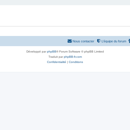
Nous contacter
L’équipe du forum
Développé par
phpBB
® Forum Software © phpBB Limited
Traduit par
phpBB-fr.com
Confidentialité
|
Conditions