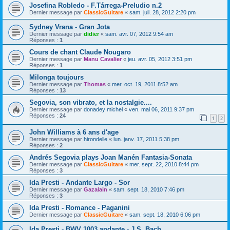
Josefina Robledo - F.Tárrega-Preludio n.2
Dernier message par
ClassicGuitare
«
sam. juil. 28, 2012 2:20 pm
Sydney Vrana - Gran Jota
Dernier message par
didier
«
sam. avr. 07, 2012 9:54 am
Réponses :
1
Cours de chant Claude Nougaro
Dernier message par
Manu Cavalier
«
jeu. avr. 05, 2012 3:51 pm
Réponses :
1
Milonga toujours
Dernier message par
Thomas
«
mer. oct. 19, 2011 8:52 am
Réponses :
13
Segovia, son vibrato, et la nostalgie....
Dernier message par
donadey michel
«
ven. mai 06, 2011 9:37 pm
Réponses :
24
1
2
John Williams à 6 ans d'age
Dernier message par
hirondelle
«
lun. janv. 17, 2011 5:38 pm
Réponses :
2
Andrés Segovia plays Joan Manén Fantasia-Sonata
Dernier message par
ClassicGuitare
«
mer. sept. 22, 2010 8:44 pm
Réponses :
3
Ida Presti - Andante Largo - Sor
Dernier message par
Gazalain
«
sam. sept. 18, 2010 7:46 pm
Réponses :
3
Ida Presti - Romance - Paganini
Dernier message par
ClassicGuitare
«
sam. sept. 18, 2010 6:06 pm
Ida Presti - BWV 1003 andante - J.S. Bach