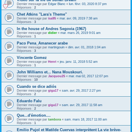
Dernier message par
Edgar Blanc
«
lun. févr. 03, 2020 8:37 pm
Réponses :
2
Chet Atkins "Lara's Theme"
Dernier message par
isa95
«
mar. avr. 09, 2019 7:38 am
Réponses :
3
In the house of Andres Segovia (1967)
Dernier message par
didier
«
mar. mars 26, 2019 9:01 am
Réponses :
1
Paco Pena_Amanecer arabe
Dernier message par
martingouin
«
dim. avr. 01, 2018 1:04 am
Réponses :
3
Vincente Gomez
Dernier message par
Henri
«
jeu. janv. 11, 2018 5:52 am
Réponses :
1
John Williams et... Nana Mouskouri.
Dernier message par
Jacquou25
«
mar. mai 02, 2017 12:07 pm
Réponses :
10
Cuando se dice adiós
Dernier message par
giga17
«
sam. avr. 29, 2017 2:27 pm
Réponses :
2
Eduardo Falu
Dernier message par
giga17
«
sam. avr. 29, 2017 11:58 am
Réponses :
2
Que...d'émotion....
Dernier message par
tambora
«
sam. mars 18, 2017 11:00 am
Réponses :
1
Emilio Pujol et Matilde Cuervas interprètent La vie brève-