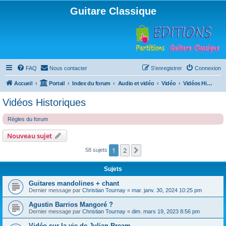
Guitare Classique
FAQ
Nous contacter
S’enregistrer
Connexion
Accueil
Portail
Index du forum
Audio et vidéo
Vidéo
Vidéos Historiques
Vidéos Historiques
Règles du forum
Nouveau sujet
1
2
Suivante
58 sujets
Sujets
Guitares mandolines + chant
Dernier message par
Christian Tournay
«
mar. janv. 30, 2024 10:25 pm
Agustin Barrios Mangoré ?
Dernier message par
Christian Tournay
«
dim. mars 19, 2023 8:56 pm
Vidéo sur la vie de Julian Bream