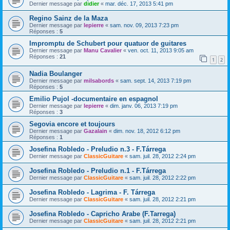
Dernier message par
didier
«
mar. déc. 17, 2013 5:41 pm
Regino Sainz de la Maza
Dernier message par
lepierre
«
sam. nov. 09, 2013 7:23 pm
Réponses :
5
Impromptu de Schubert pour quatuor de guitares
Dernier message par
Manu Cavalier
«
ven. oct. 11, 2013 9:05 am
Réponses :
21
1
2
Nadia Boulanger
Dernier message par
milsabords
«
sam. sept. 14, 2013 7:19 pm
Réponses :
5
Emilio Pujol -documentaire en espagnol
Dernier message par
lepierre
«
dim. janv. 06, 2013 7:19 pm
Réponses :
3
Segovia encore et toujours
Dernier message par
Gazalain
«
dim. nov. 18, 2012 6:12 pm
Réponses :
1
Josefina Robledo - Preludio n.3 - F.Tárrega
Dernier message par
ClassicGuitare
«
sam. juil. 28, 2012 2:24 pm
Josefina Robledo - Preludio n.1 - F.Tárrega
Dernier message par
ClassicGuitare
«
sam. juil. 28, 2012 2:22 pm
Josefina Robledo - Lagrima - F. Tárrega
Dernier message par
ClassicGuitare
«
sam. juil. 28, 2012 2:21 pm
Josefina Robledo - Capricho Arabe (F.Tarrega)
Dernier message par
ClassicGuitare
«
sam. juil. 28, 2012 2:21 pm