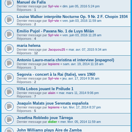
Manuel de Falla
Dernier message par
Syl~vie
«
dim. juin 05, 2016 5:24 pm
Réponses :
1
Louise Walker interprète Nocturne Op. 9 Nr. 2 F. Chopin 1934
Dernier message par
Syl~vie
«
ven. juin 03, 2016 11:59 am
Réponses :
2
Emilio Pujol - Pavana No. 1 de Luys Milán
Dernier message par
Syl~vie
«
ven. juin 03, 2016 11:28 am
Réponses :
4
maria helena
Dernier message par
Jacquou25
«
mar. avr. 07, 2015 9:34 am
Réponses :
12
Antonio Lauro-maria christina et interview (espagnol)
Dernier message par
lepierre
«
sam. avr. 19, 2014 11:18 am
Réponses :
1
Segovia - concert à la Rai (Italie), vers 1960
Dernier message par
Syl~vie
«
jeu. avr. 17, 2014 9:36 am
Réponses :
2
Villa Lobos jouant le Prélude 1
Dernier message par
alain
«
mar. mars 11, 2014 9:06 pm
Réponses :
7
Joaquín Malats joue Serenata española
Dernier message par
lepierre
«
lun. févr. 17, 2014 8:37 pm
Réponses :
5
Josefina Robledo joue Tárrega
Dernier message par
didier
«
mer. févr. 05, 2014 11:59 am
John Williams plays Aire de Zamba