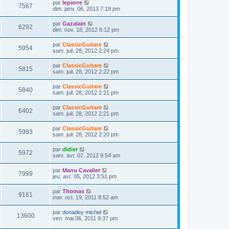
s
m
D
par
lepierre
a
V
7567
i
e
e
dim. janv. 06, 2013 7:19 pm
g
e
e
s
r
e
r
u
s
n
D
par
Gazalain
s
m
a
V
6292
i
e
dim. nov. 18, 2012 6:12 pm
e
g
e
e
r
s
e
r
u
n
s
D
par
ClassicGuitare
s
m
V
5954
i
a
e
sam. juil. 28, 2012 2:24 pm
e
e
e
g
r
s
r
u
e
n
s
D
par
ClassicGuitare
s
m
V
5815
i
a
e
sam. juil. 28, 2012 2:22 pm
e
e
e
g
r
s
r
u
e
n
s
D
par
ClassicGuitare
s
m
V
5840
i
a
e
sam. juil. 28, 2012 2:21 pm
e
e
e
g
r
s
r
u
e
n
s
D
par
ClassicGuitare
s
m
V
6402
i
a
e
sam. juil. 28, 2012 2:21 pm
e
e
e
g
r
s
r
u
e
n
s
D
par
ClassicGuitare
s
m
V
5983
i
a
e
sam. juil. 28, 2012 2:20 pm
e
e
e
g
r
s
r
u
e
n
s
D
par
didier
s
m
V
5972
i
a
e
sam. avr. 07, 2012 9:54 am
e
e
e
g
r
s
r
u
e
n
s
D
par
Manu Cavalier
s
m
V
7999
i
a
e
jeu. avr. 05, 2012 3:51 pm
e
e
e
g
r
s
r
u
e
n
s
D
par
Thomas
s
m
V
9161
i
a
e
mer. oct. 19, 2011 8:52 am
e
e
e
g
r
s
r
u
e
n
s
D
par
donadey michel
s
m
V
13600
i
a
e
ven. mai 06, 2011 9:37 pm
e
e
e
g
r
s
r
u
e