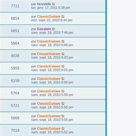
n
s
s
m
D
par
hirondelle
i
a
V
7711
e
e
e
lun. janv. 17, 2011 5:38 pm
e
g
s
r
r
e
u
s
n
s
m
D
par
ClassicGuitare
a
V
6854
i
e
e
mer. sept. 22, 2010 8:44 pm
g
e
e
s
r
e
r
u
s
n
D
par
Gazalain
s
m
a
V
6651
i
e
sam. sept. 18, 2010 7:46 pm
e
g
e
e
r
s
e
r
u
n
s
D
par
ClassicGuitare
s
m
V
5964
i
a
e
sam. sept. 18, 2010 6:06 pm
e
e
e
g
r
s
r
u
e
n
s
D
par
ClassicGuitare
s
m
V
8038
i
a
e
sam. sept. 18, 2010 6:03 pm
e
e
e
g
r
s
r
u
e
n
s
D
par
ClassicGuitare
s
m
V
5955
i
a
e
sam. sept. 18, 2010 6:01 pm
e
e
e
g
r
s
r
u
e
n
s
D
par
ClassicGuitare
s
m
V
6158
i
a
e
sam. sept. 18, 2010 6:00 pm
e
e
e
g
r
s
r
u
e
n
s
D
par
ClassicGuitare
s
m
V
5764
i
a
e
sam. sept. 18, 2010 5:59 pm
e
e
e
g
r
s
r
u
e
n
s
D
par
ClassicGuitare
s
m
V
5721
i
a
e
sam. sept. 18, 2010 5:58 pm
e
e
e
g
r
s
r
u
e
n
s
D
par
ClassicGuitare
s
m
V
5866
i
a
e
sam. sept. 18, 2010 5:55 pm
e
e
e
g
r
s
r
u
e
n
s
D
par
ClassicGuitare
s
m
V
7019
i
a
e
sam. sept. 18, 2010 5:52 pm
e
e
e
g
r