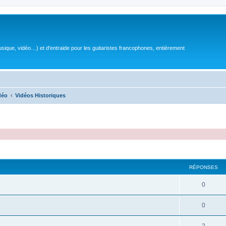
sique, vidéo…) et d'entraide pour les guitaristes francophones, entièrement
déo
Vidéos Historiques
RÉPONSES
R
0
é
R
0
p
é
o
R