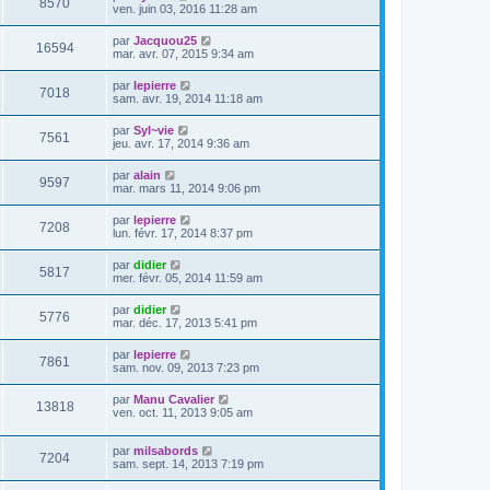
V
8570
i
a
e
ven. juin 03, 2016 11:28 am
e
e
e
g
r
s
r
u
e
n
s
D
par
Jacquou25
s
m
V
16594
i
a
e
mar. avr. 07, 2015 9:34 am
e
e
e
g
r
s
r
u
e
n
s
D
par
lepierre
s
m
V
7018
i
a
e
sam. avr. 19, 2014 11:18 am
e
e
e
g
r
s
r
u
e
n
s
D
par
Syl~vie
s
m
V
7561
i
a
e
jeu. avr. 17, 2014 9:36 am
e
e
e
g
r
s
r
u
e
n
s
D
par
alain
s
m
V
9597
i
a
e
mar. mars 11, 2014 9:06 pm
e
e
e
g
r
s
r
u
e
n
s
D
par
lepierre
s
m
V
7208
i
a
e
lun. févr. 17, 2014 8:37 pm
e
e
e
g
r
s
r
u
e
n
s
D
par
didier
s
m
V
5817
i
a
e
mer. févr. 05, 2014 11:59 am
e
e
e
g
r
s
r
u
e
n
s
D
par
didier
s
m
V
5776
i
a
e
mar. déc. 17, 2013 5:41 pm
e
e
e
g
r
s
r
u
e
n
s
D
par
lepierre
s
m
V
7861
i
a
e
sam. nov. 09, 2013 7:23 pm
e
e
e
g
r
s
r
u
e
n
s
D
par
Manu Cavalier
s
m
V
13818
i
a
e
ven. oct. 11, 2013 9:05 am
e
e
e
g
r
s
r
u
e
n
s
s
m
D
par
milsabords
i
a
V
7204
e
e
e
sam. sept. 14, 2013 7:19 pm
e
g
s
r
r
e
u
s
n