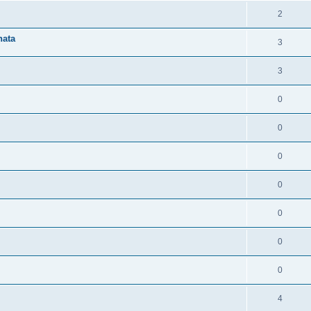
e
o
R
2
s
p
s
n
é
e
o
nata
R
3
s
p
s
n
é
e
o
R
3
s
p
s
n
é
e
o
R
0
s
p
s
n
é
e
o
R
0
s
p
s
n
é
e
o
R
0
s
p
s
n
é
e
o
R
0
s
p
s
n
é
e
o
R
0
s
p
s
n
é
e
o
R
0
s
p
s
n
é
e
o
R
0
s
p
s
n
é
e
o
R
4
s
p
s