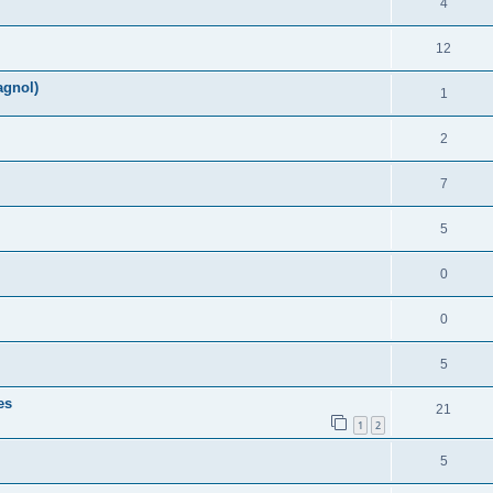
R
4
s
p
s
n
é
e
o
R
12
s
p
s
n
é
e
agnol)
o
R
1
s
p
s
n
é
e
o
R
2
s
p
s
n
é
e
o
R
7
s
p
s
n
é
e
o
R
5
s
p
s
n
é
e
o
R
0
s
p
s
n
é
e
o
R
0
s
p
s
n
é
e
o
R
5
s
p
s
n
é
e
es
o
R
21
s
p
1
2
s
n
é
e
o
R
5
s
p
s
n
é
e