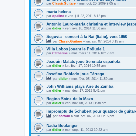
par
ClassicGuitare
»
mar. oct. 20, 2009 9:05 am
maria helena
par
opaline
»
ven. juil. 22, 2011 8:12 pm
Antonio Lauro-maria christina et interview (esp
par
didier
»
ven. avr. 18, 2014 11:50 am
Segovia - concert à la Rai (Italie), vers 1960
par
ClassicGuitare
»
lun. avr. 07, 2014 8:15 am
Villa Lobos jouant le Prélude 1
par
Catherine
»
mar. mars 11, 2014 10:17 am
Joaquín Malats joue Serenata española
par
didier
»
lun. févr. 17, 2014 10:55 am
Josefina Robledo joue Tárrega
par
didier
»
mer. févr. 05, 2014 11:59 am
John Williams plays Aire de Zamba
par
didier
»
mar. déc. 17, 2013 5:41 pm
Regino Sainz de la Maza
par
didier
»
ven. nov. 08, 2013 11:38 am
Impromptu de Schubert pour quatuor de guitar
par
bartom
»
dim. oct. 06, 2013 11:15 pm
Nadia Boulanger
par
didier
»
mer. sept. 11, 2013 10:22 am