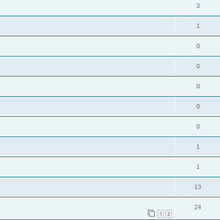
o
R
3
s
p
s
n
é
e
o
R
1
s
p
s
n
é
e
o
R
0
s
p
s
n
é
e
o
R
0
s
p
s
n
é
e
o
R
0
s
p
s
n
é
e
o
R
0
s
p
s
n
é
e
o
R
0
s
p
s
n
é
e
o
R
1
s
p
s
n
é
e
o
R
1
s
p
s
n
é
e
o
R
13
s
p
s
n
é
e
o
R
24
s
p
1
2
s
n
é