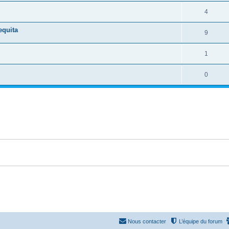
n
é
e
o
R
4
s
p
s
n
é
e
equita
o
R
9
s
p
s
n
é
e
o
R
1
s
p
s
n
é
e
o
R
0
s
p
s
n
é
e
o
s
p
s
n
e
o
s
s
n
e
s
s
e
s
Nous contacter
L’équipe du forum