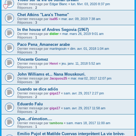
Dernier message par
Edgar Blanc
«
lun. févr. 03, 2020 8:37 pm
Réponses :
2
Chet Atkins "Lara's Theme"
Dernier message par
isa95
«
mar. avr. 09, 2019 7:38 am
Réponses :
3
In the house of Andres Segovia (1967)
Dernier message par
didier
«
mar. mars 26, 2019 9:01 am
Réponses :
1
Paco Pena_Amanecer arabe
Dernier message par
martingouin
«
dim. avr. 01, 2018 1:04 am
Réponses :
3
Vincente Gomez
Dernier message par
Henri
«
jeu. janv. 11, 2018 5:52 am
Réponses :
1
John Williams et... Nana Mouskouri.
Dernier message par
Jacquou25
«
mar. mai 02, 2017 12:07 pm
Réponses :
10
Cuando se dice adiós
Dernier message par
giga17
«
sam. avr. 29, 2017 2:27 pm
Réponses :
2
Eduardo Falu
Dernier message par
giga17
«
sam. avr. 29, 2017 11:58 am
Réponses :
2
Que...d'émotion....
Dernier message par
tambora
«
sam. mars 18, 2017 11:00 am
Réponses :
1
Emilio Pujol et Matilde Cuervas interprètent La vie brève-