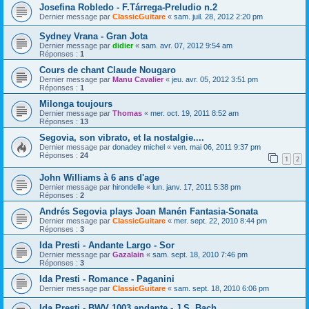
Josefina Robledo - F.Tárrega-Preludio n.2
Dernier message par
ClassicGuitare
«
sam. juil. 28, 2012 2:20 pm
Sydney Vrana - Gran Jota
Dernier message par
didier
«
sam. avr. 07, 2012 9:54 am
Réponses :
1
Cours de chant Claude Nougaro
Dernier message par
Manu Cavalier
«
jeu. avr. 05, 2012 3:51 pm
Réponses :
1
Milonga toujours
Dernier message par
Thomas
«
mer. oct. 19, 2011 8:52 am
Réponses :
13
Segovia, son vibrato, et la nostalgie....
Dernier message par
donadey michel
«
ven. mai 06, 2011 9:37 pm
Réponses :
24
1
2
John Williams à 6 ans d'age
Dernier message par
hirondelle
«
lun. janv. 17, 2011 5:38 pm
Réponses :
2
Andrés Segovia plays Joan Manén Fantasia-Sonata
Dernier message par
ClassicGuitare
«
mer. sept. 22, 2010 8:44 pm
Réponses :
3
Ida Presti - Andante Largo - Sor
Dernier message par
Gazalain
«
sam. sept. 18, 2010 7:46 pm
Réponses :
3
Ida Presti - Romance - Paganini
Dernier message par
ClassicGuitare
«
sam. sept. 18, 2010 6:06 pm
Ida Presti - BWV 1003 andante - J.S. Bach