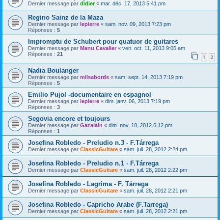
Dernier message par
didier
«
mar. déc. 17, 2013 5:41 pm
Regino Sainz de la Maza
Dernier message par
lepierre
«
sam. nov. 09, 2013 7:23 pm
Réponses :
5
Impromptu de Schubert pour quatuor de guitares
Dernier message par
Manu Cavalier
«
ven. oct. 11, 2013 9:05 am
Réponses :
21
1
2
Nadia Boulanger
Dernier message par
milsabords
«
sam. sept. 14, 2013 7:19 pm
Réponses :
5
Emilio Pujol -documentaire en espagnol
Dernier message par
lepierre
«
dim. janv. 06, 2013 7:19 pm
Réponses :
3
Segovia encore et toujours
Dernier message par
Gazalain
«
dim. nov. 18, 2012 6:12 pm
Réponses :
1
Josefina Robledo - Preludio n.3 - F.Tárrega
Dernier message par
ClassicGuitare
«
sam. juil. 28, 2012 2:24 pm
Josefina Robledo - Preludio n.1 - F.Tárrega
Dernier message par
ClassicGuitare
«
sam. juil. 28, 2012 2:22 pm
Josefina Robledo - Lagrima - F. Tárrega
Dernier message par
ClassicGuitare
«
sam. juil. 28, 2012 2:21 pm
Josefina Robledo - Capricho Arabe (F.Tarrega)
Dernier message par
ClassicGuitare
«
sam. juil. 28, 2012 2:21 pm