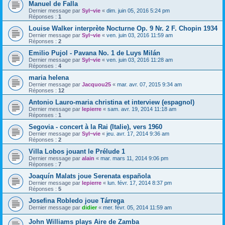
Manuel de Falla
Dernier message par
Syl~vie
«
dim. juin 05, 2016 5:24 pm
Réponses :
1
Louise Walker interprète Nocturne Op. 9 Nr. 2 F. Chopin 1934
Dernier message par
Syl~vie
«
ven. juin 03, 2016 11:59 am
Réponses :
2
Emilio Pujol - Pavana No. 1 de Luys Milán
Dernier message par
Syl~vie
«
ven. juin 03, 2016 11:28 am
Réponses :
4
maria helena
Dernier message par
Jacquou25
«
mar. avr. 07, 2015 9:34 am
Réponses :
12
Antonio Lauro-maria christina et interview (espagnol)
Dernier message par
lepierre
«
sam. avr. 19, 2014 11:18 am
Réponses :
1
Segovia - concert à la Rai (Italie), vers 1960
Dernier message par
Syl~vie
«
jeu. avr. 17, 2014 9:36 am
Réponses :
2
Villa Lobos jouant le Prélude 1
Dernier message par
alain
«
mar. mars 11, 2014 9:06 pm
Réponses :
7
Joaquín Malats joue Serenata española
Dernier message par
lepierre
«
lun. févr. 17, 2014 8:37 pm
Réponses :
5
Josefina Robledo joue Tárrega
Dernier message par
didier
«
mer. févr. 05, 2014 11:59 am
John Williams plays Aire de Zamba