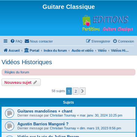
Guitare Classique
FAQ
Nous contacter
S’enregistrer
Connexion
Accueil
Portail
Index du forum
Audio et vidéo
Vidéo
Vidéos Historiques
Vidéos Historiques
Règles du forum
Nouveau sujet
1
2
Suivante
58 sujets
Sujets
Guitares mandolines + chant
Dernier message par
Christian Tournay
«
mar. janv. 30, 2024 10:25 pm
Agustin Barrios Mangoré ?
Dernier message par
Christian Tournay
«
dim. mars 19, 2023 8:56 pm
Vidéo sur la vie de Julian Bream