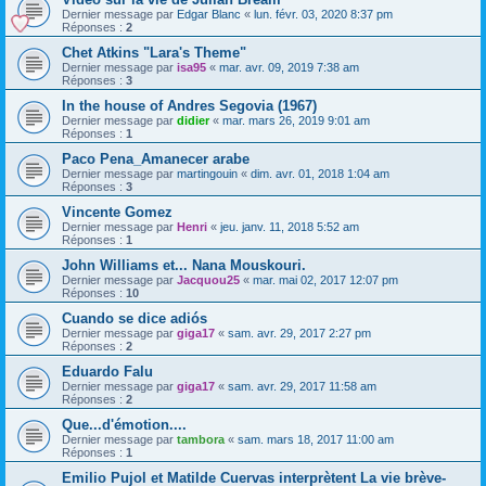
Dernier message par
Edgar Blanc
«
lun. févr. 03, 2020 8:37 pm
Réponses :
2
Chet Atkins "Lara's Theme"
Dernier message par
isa95
«
mar. avr. 09, 2019 7:38 am
Réponses :
3
In the house of Andres Segovia (1967)
Dernier message par
didier
«
mar. mars 26, 2019 9:01 am
Réponses :
1
Paco Pena_Amanecer arabe
Dernier message par
martingouin
«
dim. avr. 01, 2018 1:04 am
Réponses :
3
Vincente Gomez
Dernier message par
Henri
«
jeu. janv. 11, 2018 5:52 am
Réponses :
1
John Williams et... Nana Mouskouri.
Dernier message par
Jacquou25
«
mar. mai 02, 2017 12:07 pm
Réponses :
10
Cuando se dice adiós
Dernier message par
giga17
«
sam. avr. 29, 2017 2:27 pm
Réponses :
2
Eduardo Falu
Dernier message par
giga17
«
sam. avr. 29, 2017 11:58 am
Réponses :
2
Que...d'émotion....
Dernier message par
tambora
«
sam. mars 18, 2017 11:00 am
Réponses :
1
Emilio Pujol et Matilde Cuervas interprètent La vie brève-