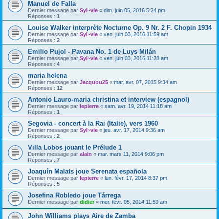
Manuel de Falla
Dernier message par
Syl~vie
«
dim. juin 05, 2016 5:24 pm
Réponses :
1
Louise Walker interprète Nocturne Op. 9 Nr. 2 F. Chopin 1934
Dernier message par
Syl~vie
«
ven. juin 03, 2016 11:59 am
Réponses :
2
Emilio Pujol - Pavana No. 1 de Luys Milán
Dernier message par
Syl~vie
«
ven. juin 03, 2016 11:28 am
Réponses :
4
maria helena
Dernier message par
Jacquou25
«
mar. avr. 07, 2015 9:34 am
Réponses :
12
Antonio Lauro-maria christina et interview (espagnol)
Dernier message par
lepierre
«
sam. avr. 19, 2014 11:18 am
Réponses :
1
Segovia - concert à la Rai (Italie), vers 1960
Dernier message par
Syl~vie
«
jeu. avr. 17, 2014 9:36 am
Réponses :
2
Villa Lobos jouant le Prélude 1
Dernier message par
alain
«
mar. mars 11, 2014 9:06 pm
Réponses :
7
Joaquín Malats joue Serenata española
Dernier message par
lepierre
«
lun. févr. 17, 2014 8:37 pm
Réponses :
5
Josefina Robledo joue Tárrega
Dernier message par
didier
«
mer. févr. 05, 2014 11:59 am
John Williams plays Aire de Zamba