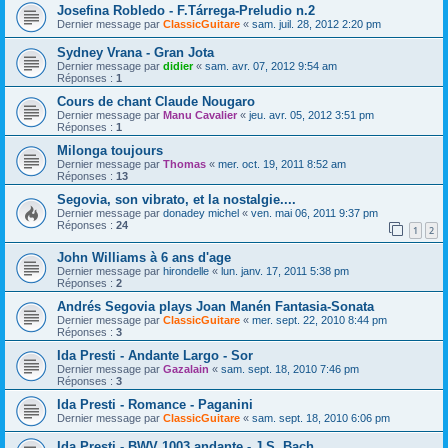
Josefina Robledo - F.Tárrega-Preludio n.2
Dernier message par
ClassicGuitare
«
sam. juil. 28, 2012 2:20 pm
Sydney Vrana - Gran Jota
Dernier message par
didier
«
sam. avr. 07, 2012 9:54 am
Réponses :
1
Cours de chant Claude Nougaro
Dernier message par
Manu Cavalier
«
jeu. avr. 05, 2012 3:51 pm
Réponses :
1
Milonga toujours
Dernier message par
Thomas
«
mer. oct. 19, 2011 8:52 am
Réponses :
13
Segovia, son vibrato, et la nostalgie....
Dernier message par
donadey michel
«
ven. mai 06, 2011 9:37 pm
Réponses :
24
1
2
John Williams à 6 ans d'age
Dernier message par
hirondelle
«
lun. janv. 17, 2011 5:38 pm
Réponses :
2
Andrés Segovia plays Joan Manén Fantasia-Sonata
Dernier message par
ClassicGuitare
«
mer. sept. 22, 2010 8:44 pm
Réponses :
3
Ida Presti - Andante Largo - Sor
Dernier message par
Gazalain
«
sam. sept. 18, 2010 7:46 pm
Réponses :
3
Ida Presti - Romance - Paganini
Dernier message par
ClassicGuitare
«
sam. sept. 18, 2010 6:06 pm
Ida Presti - BWV 1003 andante - J.S. Bach