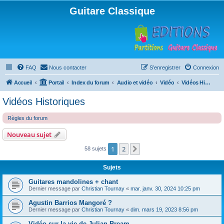
Guitare Classique
FAQ
Nous contacter
S’enregistrer
Connexion
Accueil
Portail
Index du forum
Audio et vidéo
Vidéo
Vidéos Historiques
Vidéos Historiques
Règles du forum
Nouveau sujet
1
2
Suivante
58 sujets
Sujets
Guitares mandolines + chant
Dernier message par
Christian Tournay
«
mar. janv. 30, 2024 10:25 pm
Agustin Barrios Mangoré ?
Dernier message par
Christian Tournay
«
dim. mars 19, 2023 8:56 pm
Vidéo sur la vie de Julian Bream