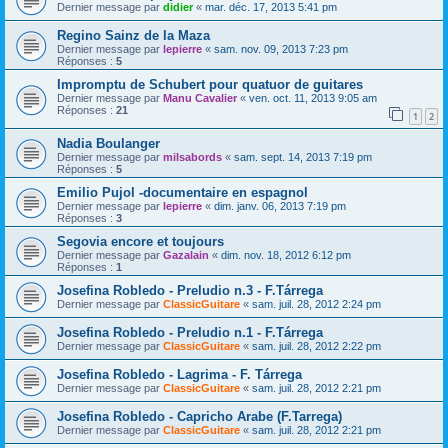
Dernier message par
didier
«
mar. déc. 17, 2013 5:41 pm
Regino Sainz de la Maza
Dernier message par
lepierre
«
sam. nov. 09, 2013 7:23 pm
Réponses :
5
Impromptu de Schubert pour quatuor de guitares
Dernier message par
Manu Cavalier
«
ven. oct. 11, 2013 9:05 am
Réponses :
21
1
2
Nadia Boulanger
Dernier message par
milsabords
«
sam. sept. 14, 2013 7:19 pm
Réponses :
5
Emilio Pujol -documentaire en espagnol
Dernier message par
lepierre
«
dim. janv. 06, 2013 7:19 pm
Réponses :
3
Segovia encore et toujours
Dernier message par
Gazalain
«
dim. nov. 18, 2012 6:12 pm
Réponses :
1
Josefina Robledo - Preludio n.3 - F.Tárrega
Dernier message par
ClassicGuitare
«
sam. juil. 28, 2012 2:24 pm
Josefina Robledo - Preludio n.1 - F.Tárrega
Dernier message par
ClassicGuitare
«
sam. juil. 28, 2012 2:22 pm
Josefina Robledo - Lagrima - F. Tárrega
Dernier message par
ClassicGuitare
«
sam. juil. 28, 2012 2:21 pm
Josefina Robledo - Capricho Arabe (F.Tarrega)
Dernier message par
ClassicGuitare
«
sam. juil. 28, 2012 2:21 pm