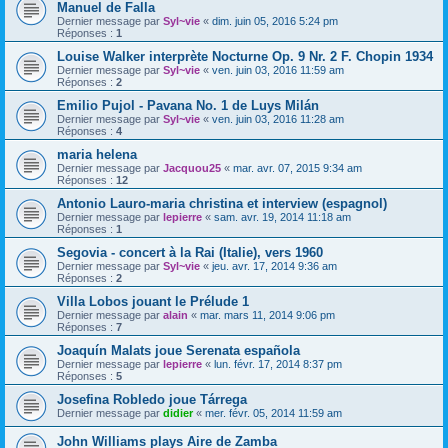
Manuel de Falla
Dernier message par
Syl~vie
«
dim. juin 05, 2016 5:24 pm
Réponses :
1
Louise Walker interprète Nocturne Op. 9 Nr. 2 F. Chopin 1934
Dernier message par
Syl~vie
«
ven. juin 03, 2016 11:59 am
Réponses :
2
Emilio Pujol - Pavana No. 1 de Luys Milán
Dernier message par
Syl~vie
«
ven. juin 03, 2016 11:28 am
Réponses :
4
maria helena
Dernier message par
Jacquou25
«
mar. avr. 07, 2015 9:34 am
Réponses :
12
Antonio Lauro-maria christina et interview (espagnol)
Dernier message par
lepierre
«
sam. avr. 19, 2014 11:18 am
Réponses :
1
Segovia - concert à la Rai (Italie), vers 1960
Dernier message par
Syl~vie
«
jeu. avr. 17, 2014 9:36 am
Réponses :
2
Villa Lobos jouant le Prélude 1
Dernier message par
alain
«
mar. mars 11, 2014 9:06 pm
Réponses :
7
Joaquín Malats joue Serenata española
Dernier message par
lepierre
«
lun. févr. 17, 2014 8:37 pm
Réponses :
5
Josefina Robledo joue Tárrega
Dernier message par
didier
«
mer. févr. 05, 2014 11:59 am
John Williams plays Aire de Zamba