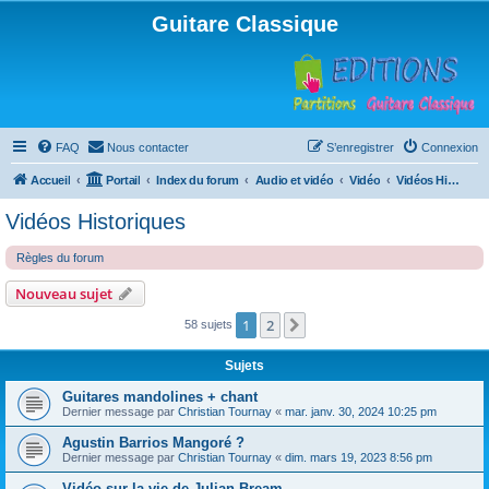
Guitare Classique
FAQ
Nous contacter
S’enregistrer
Connexion
Accueil
Portail
Index du forum
Audio et vidéo
Vidéo
Vidéos Historiques
Vidéos Historiques
Règles du forum
Nouveau sujet
1
2
Suivante
58 sujets
Sujets
Guitares mandolines + chant
Dernier message par
Christian Tournay
«
mar. janv. 30, 2024 10:25 pm
Agustin Barrios Mangoré ?
Dernier message par
Christian Tournay
«
dim. mars 19, 2023 8:56 pm
Vidéo sur la vie de Julian Bream