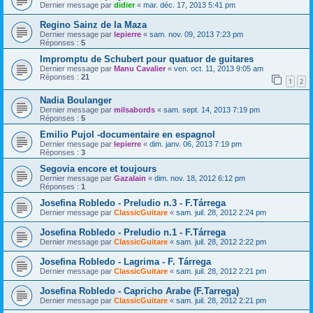
Dernier message par
didier
«
mar. déc. 17, 2013 5:41 pm
Regino Sainz de la Maza
Dernier message par
lepierre
«
sam. nov. 09, 2013 7:23 pm
Réponses :
5
Impromptu de Schubert pour quatuor de guitares
Dernier message par
Manu Cavalier
«
ven. oct. 11, 2013 9:05 am
Réponses :
21
1
2
Nadia Boulanger
Dernier message par
milsabords
«
sam. sept. 14, 2013 7:19 pm
Réponses :
5
Emilio Pujol -documentaire en espagnol
Dernier message par
lepierre
«
dim. janv. 06, 2013 7:19 pm
Réponses :
3
Segovia encore et toujours
Dernier message par
Gazalain
«
dim. nov. 18, 2012 6:12 pm
Réponses :
1
Josefina Robledo - Preludio n.3 - F.Tárrega
Dernier message par
ClassicGuitare
«
sam. juil. 28, 2012 2:24 pm
Josefina Robledo - Preludio n.1 - F.Tárrega
Dernier message par
ClassicGuitare
«
sam. juil. 28, 2012 2:22 pm
Josefina Robledo - Lagrima - F. Tárrega
Dernier message par
ClassicGuitare
«
sam. juil. 28, 2012 2:21 pm
Josefina Robledo - Capricho Arabe (F.Tarrega)
Dernier message par
ClassicGuitare
«
sam. juil. 28, 2012 2:21 pm