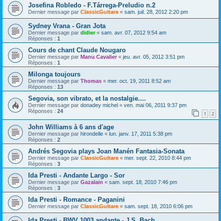
Josefina Robledo - F.Tárrega-Preludio n.2
Dernier message par
ClassicGuitare
«
sam. juil. 28, 2012 2:20 pm
Sydney Vrana - Gran Jota
Dernier message par
didier
«
sam. avr. 07, 2012 9:54 am
Réponses :
1
Cours de chant Claude Nougaro
Dernier message par
Manu Cavalier
«
jeu. avr. 05, 2012 3:51 pm
Réponses :
1
Milonga toujours
Dernier message par
Thomas
«
mer. oct. 19, 2011 8:52 am
Réponses :
13
Segovia, son vibrato, et la nostalgie....
Dernier message par
donadey michel
«
ven. mai 06, 2011 9:37 pm
Réponses :
24
1
2
John Williams à 6 ans d'age
Dernier message par
hirondelle
«
lun. janv. 17, 2011 5:38 pm
Réponses :
2
Andrés Segovia plays Joan Manén Fantasia-Sonata
Dernier message par
ClassicGuitare
«
mer. sept. 22, 2010 8:44 pm
Réponses :
3
Ida Presti - Andante Largo - Sor
Dernier message par
Gazalain
«
sam. sept. 18, 2010 7:46 pm
Réponses :
3
Ida Presti - Romance - Paganini
Dernier message par
ClassicGuitare
«
sam. sept. 18, 2010 6:06 pm
Ida Presti - BWV 1003 andante - J.S. Bach