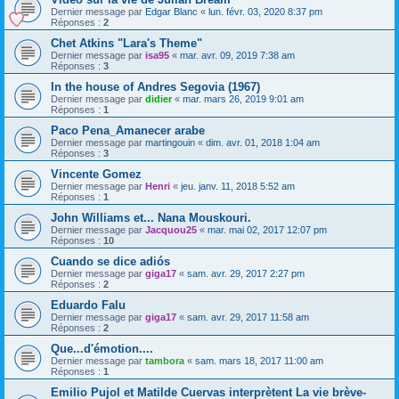
Dernier message par
Edgar Blanc
«
lun. févr. 03, 2020 8:37 pm
Réponses :
2
Chet Atkins "Lara's Theme"
Dernier message par
isa95
«
mar. avr. 09, 2019 7:38 am
Réponses :
3
In the house of Andres Segovia (1967)
Dernier message par
didier
«
mar. mars 26, 2019 9:01 am
Réponses :
1
Paco Pena_Amanecer arabe
Dernier message par
martingouin
«
dim. avr. 01, 2018 1:04 am
Réponses :
3
Vincente Gomez
Dernier message par
Henri
«
jeu. janv. 11, 2018 5:52 am
Réponses :
1
John Williams et... Nana Mouskouri.
Dernier message par
Jacquou25
«
mar. mai 02, 2017 12:07 pm
Réponses :
10
Cuando se dice adiós
Dernier message par
giga17
«
sam. avr. 29, 2017 2:27 pm
Réponses :
2
Eduardo Falu
Dernier message par
giga17
«
sam. avr. 29, 2017 11:58 am
Réponses :
2
Que...d'émotion....
Dernier message par
tambora
«
sam. mars 18, 2017 11:00 am
Réponses :
1
Emilio Pujol et Matilde Cuervas interprètent La vie brève-