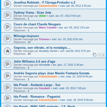
Josefina Robledo - F.Tárrega-Preludio n.2
Dernier message par
ClassicGuitare
«
sam. juil. 28, 2012 2:20 pm
Sydney Vrana - Gran Jota
Dernier message par
didier
«
sam. avr. 07, 2012 9:54 am
Réponses :
1
Cours de chant Claude Nougaro
Dernier message par
Manu Cavalier
«
jeu. avr. 05, 2012 3:51 pm
Réponses :
1
Milonga toujours
Dernier message par
Thomas
«
mer. oct. 19, 2011 8:52 am
Réponses :
13
Segovia, son vibrato, et la nostalgie....
Dernier message par
donadey michel
«
ven. mai 06, 2011 9:37 pm
Réponses :
24
1
2
John Williams à 6 ans d'age
Dernier message par
hirondelle
«
lun. janv. 17, 2011 5:38 pm
Réponses :
2
Andrés Segovia plays Joan Manén Fantasia-Sonata
Dernier message par
ClassicGuitare
«
mer. sept. 22, 2010 8:44 pm
Réponses :
3
Ida Presti - Andante Largo - Sor
Dernier message par
Gazalain
«
sam. sept. 18, 2010 7:46 pm
Réponses :
3
Ida Presti - Romance - Paganini
Dernier message par
ClassicGuitare
«
sam. sept. 18, 2010 6:06 pm
Ida Presti - BWV 1003 andante - J.S. Bach