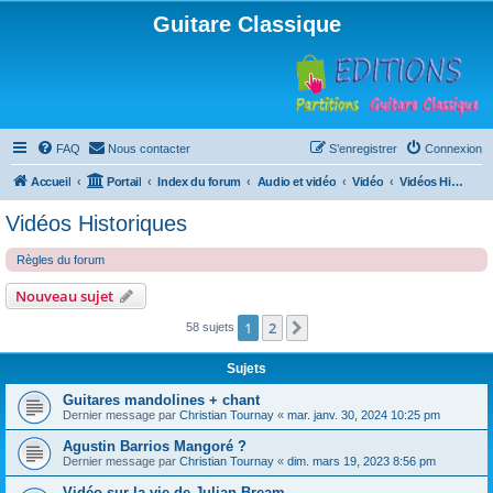
Guitare Classique
FAQ
Nous contacter
S’enregistrer
Connexion
Accueil
Portail
Index du forum
Audio et vidéo
Vidéo
Vidéos Historiques
Vidéos Historiques
Règles du forum
Nouveau sujet
1
2
Suivante
58 sujets
Sujets
Guitares mandolines + chant
Dernier message par
Christian Tournay
«
mar. janv. 30, 2024 10:25 pm
Agustin Barrios Mangoré ?
Dernier message par
Christian Tournay
«
dim. mars 19, 2023 8:56 pm
Vidéo sur la vie de Julian Bream