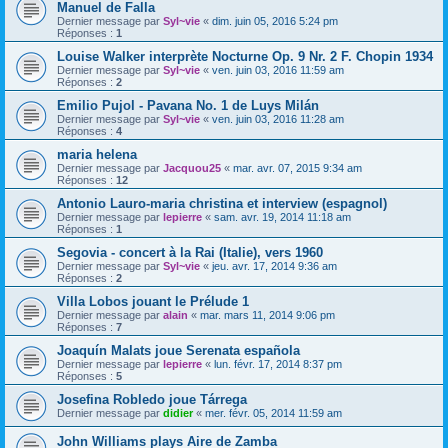
Manuel de Falla
Dernier message par
Syl~vie
«
dim. juin 05, 2016 5:24 pm
Réponses :
1
Louise Walker interprète Nocturne Op. 9 Nr. 2 F. Chopin 1934
Dernier message par
Syl~vie
«
ven. juin 03, 2016 11:59 am
Réponses :
2
Emilio Pujol - Pavana No. 1 de Luys Milán
Dernier message par
Syl~vie
«
ven. juin 03, 2016 11:28 am
Réponses :
4
maria helena
Dernier message par
Jacquou25
«
mar. avr. 07, 2015 9:34 am
Réponses :
12
Antonio Lauro-maria christina et interview (espagnol)
Dernier message par
lepierre
«
sam. avr. 19, 2014 11:18 am
Réponses :
1
Segovia - concert à la Rai (Italie), vers 1960
Dernier message par
Syl~vie
«
jeu. avr. 17, 2014 9:36 am
Réponses :
2
Villa Lobos jouant le Prélude 1
Dernier message par
alain
«
mar. mars 11, 2014 9:06 pm
Réponses :
7
Joaquín Malats joue Serenata española
Dernier message par
lepierre
«
lun. févr. 17, 2014 8:37 pm
Réponses :
5
Josefina Robledo joue Tárrega
Dernier message par
didier
«
mer. févr. 05, 2014 11:59 am
John Williams plays Aire de Zamba