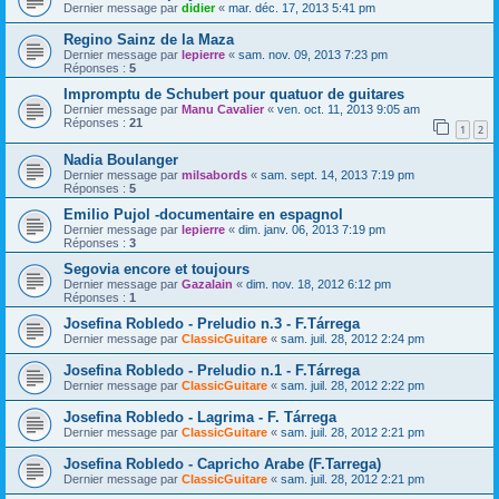
Dernier message par
didier
«
mar. déc. 17, 2013 5:41 pm
Regino Sainz de la Maza
Dernier message par
lepierre
«
sam. nov. 09, 2013 7:23 pm
Réponses :
5
Impromptu de Schubert pour quatuor de guitares
Dernier message par
Manu Cavalier
«
ven. oct. 11, 2013 9:05 am
Réponses :
21
1
2
Nadia Boulanger
Dernier message par
milsabords
«
sam. sept. 14, 2013 7:19 pm
Réponses :
5
Emilio Pujol -documentaire en espagnol
Dernier message par
lepierre
«
dim. janv. 06, 2013 7:19 pm
Réponses :
3
Segovia encore et toujours
Dernier message par
Gazalain
«
dim. nov. 18, 2012 6:12 pm
Réponses :
1
Josefina Robledo - Preludio n.3 - F.Tárrega
Dernier message par
ClassicGuitare
«
sam. juil. 28, 2012 2:24 pm
Josefina Robledo - Preludio n.1 - F.Tárrega
Dernier message par
ClassicGuitare
«
sam. juil. 28, 2012 2:22 pm
Josefina Robledo - Lagrima - F. Tárrega
Dernier message par
ClassicGuitare
«
sam. juil. 28, 2012 2:21 pm
Josefina Robledo - Capricho Arabe (F.Tarrega)
Dernier message par
ClassicGuitare
«
sam. juil. 28, 2012 2:21 pm