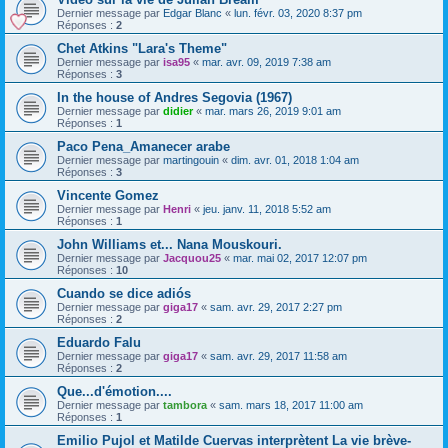
Dernier message par
Edgar Blanc
«
lun. févr. 03, 2020 8:37 pm
Réponses :
2
Chet Atkins "Lara's Theme"
Dernier message par
isa95
«
mar. avr. 09, 2019 7:38 am
Réponses :
3
In the house of Andres Segovia (1967)
Dernier message par
didier
«
mar. mars 26, 2019 9:01 am
Réponses :
1
Paco Pena_Amanecer arabe
Dernier message par
martingouin
«
dim. avr. 01, 2018 1:04 am
Réponses :
3
Vincente Gomez
Dernier message par
Henri
«
jeu. janv. 11, 2018 5:52 am
Réponses :
1
John Williams et... Nana Mouskouri.
Dernier message par
Jacquou25
«
mar. mai 02, 2017 12:07 pm
Réponses :
10
Cuando se dice adiós
Dernier message par
giga17
«
sam. avr. 29, 2017 2:27 pm
Réponses :
2
Eduardo Falu
Dernier message par
giga17
«
sam. avr. 29, 2017 11:58 am
Réponses :
2
Que...d'émotion....
Dernier message par
tambora
«
sam. mars 18, 2017 11:00 am
Réponses :
1
Emilio Pujol et Matilde Cuervas interprètent La vie brève-