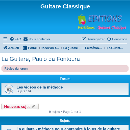
Guitare Classique
FAQ
Nous contacter
S’enregistrer
Connexion
Accueil
Portail
Index du forum
La guitare : instrument, cours et théorie
La méthode à Paulo
La Guitare, Paulo da Fontoura
La Guitare, Paulo da Fontoura
Règles du forum
Forum
Les vidéos de la méthode
Sujets :
64
Nouveau sujet
9 sujets • Page
1
sur
1
Sujets
La guitare - méthode pour apprendre à jouer de la guitare