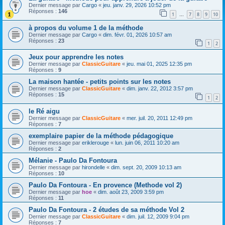
Dernier message par
Cargo
«
jeu. janv. 29, 2026 10:52 pm
Réponses :
146
1
7
8
9
10
…
à propos du volume 1 de la méthode
Dernier message par
Cargo
«
dim. févr. 01, 2026 10:57 am
Réponses :
23
1
2
Jeux pour apprendre les notes
Dernier message par
ClassicGuitare
«
jeu. mai 01, 2025 12:35 pm
Réponses :
9
La maison hantée - petits points sur les notes
Dernier message par
ClassicGuitare
«
dim. janv. 22, 2012 3:57 pm
Réponses :
15
1
2
le Ré aigu
Dernier message par
ClassicGuitare
«
mer. juil. 20, 2011 12:49 pm
Réponses :
7
exemplaire papier de la méthode pédagogique
Dernier message par
eriklerouge
«
lun. juin 06, 2011 10:20 am
Réponses :
2
Mélanie - Paulo Da Fontoura
Dernier message par
hirondelle
«
dim. sept. 20, 2009 10:13 am
Réponses :
10
Paulo Da Fontoura - En provence (Methode vol 2)
Dernier message par
hoe
«
dim. août 23, 2009 3:59 pm
Réponses :
11
Paulo Da Fontoura - 2 études de sa méthode Vol 2
Dernier message par
ClassicGuitare
«
dim. juil. 12, 2009 9:04 pm
Réponses :
7