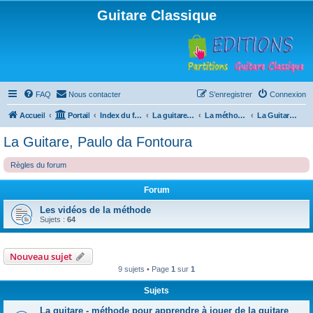
Guitare Classique
FAQ
Nous contacter
S’enregistrer
Connexion
Accueil
Portail
Index du forum
La guitare : instrument, cours et théorie
La méthode à Paulo
La Guitare, Paulo da Fontoura
La Guitare, Paulo da Fontoura
Règles du forum
Forum
Les vidéos de la méthode
Sujets :
64
Nouveau sujet
9 sujets • Page
1
sur
1
Sujets
La guitare - méthode pour apprendre à jouer de la guitare