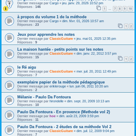
Dernier message par
Cargo
«
jeu. janv. 29, 2026 10:52 pm
Réponses :
146
1
7
8
9
10
…
à propos du volume 1 de la méthode
Dernier message par
Cargo
«
dim. févr. 01, 2026 10:57 am
Réponses :
23
1
2
Jeux pour apprendre les notes
Dernier message par
ClassicGuitare
«
jeu. mai 01, 2025 12:35 pm
Réponses :
9
La maison hantée - petits points sur les notes
Dernier message par
ClassicGuitare
«
dim. janv. 22, 2012 3:57 pm
Réponses :
15
1
2
le Ré aigu
Dernier message par
ClassicGuitare
«
mer. juil. 20, 2011 12:49 pm
Réponses :
7
exemplaire papier de la méthode pédagogique
Dernier message par
eriklerouge
«
lun. juin 06, 2011 10:20 am
Réponses :
2
Mélanie - Paulo Da Fontoura
Dernier message par
hirondelle
«
dim. sept. 20, 2009 10:13 am
Réponses :
10
Paulo Da Fontoura - En provence (Methode vol 2)
Dernier message par
hoe
«
dim. août 23, 2009 3:59 pm
Réponses :
11
Paulo Da Fontoura - 2 études de sa méthode Vol 2
Dernier message par
ClassicGuitare
«
dim. juil. 12, 2009 9:04 pm
Réponses :
7