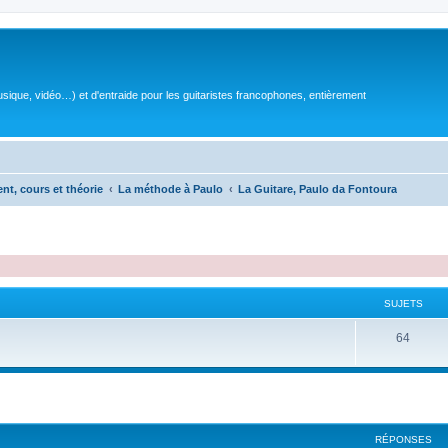
sique, vidéo…) et d'entraide pour les guitaristes francophones, entièrement
ent, cours et théorie
La méthode à Paulo
La Guitare, Paulo da Fontoura
SUJETS
S
64
u
j
e
RÉPONSES
t