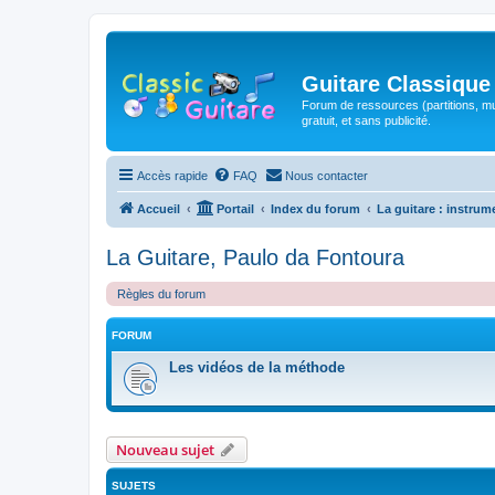
Guitare Classique
Forum de ressources (partitions, mu
gratuit, et sans publicité.
Accès rapide
FAQ
Nous contacter
Accueil
Portail
Index du forum
La guitare : instrum
La Guitare, Paulo da Fontoura
Règles du forum
FORUM
Les vidéos de la méthode
Nouveau sujet
SUJETS