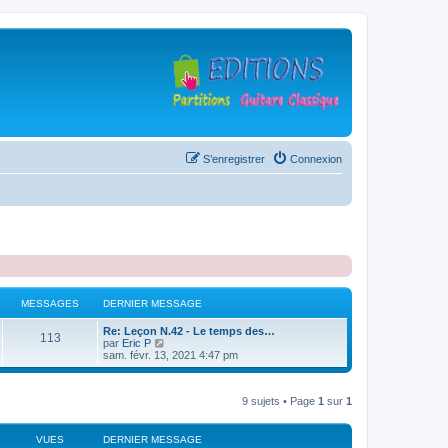
S’enregistrer
Connexion
MESSAGES
DERNIER MESSAGE
D
Re: Leçon N.42 - Le temps des…
M
113
e
V
par
Eric P
r
o
sam. févr. 13, 2021 4:47 pm
e
n
i
i
r
s
e
l
9 sujets • Page
1
sur
1
r
e
s
m
d
e
e
s
r
VUES
a
DERNIER MESSAGE