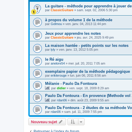
La guitare - méthode pour apprendre à jouer de 
par
ClassicGuitare
»
sam. sept. 02, 2006 5:30 pm
à propos du volume 1 de la méthode
par
Gelmou
»
ven. janv. 04, 2013 11:44 pm
Jeux pour apprendre les notes
par
ClassicGuitare
»
jeu. avr. 24, 2025 9:49 pm
La maison hantée - petits points sur les notes
par
lyly
»
ven. janv. 13, 2012 5:05 pm
le Ré aigu
par
anelore54
»
mer. juil. 20, 2011 7:05 am
exemplaire papier de la méthode pédagogique
par
eriklerouge
»
lun. juin 06, 2011 8:56 am
Mélanie - Paulo Da Fontoura
par
didier
»
ven. sept. 18, 2009 8:29 am
Paulo Da Fontoura - En provence (Methode vol 
par
rdan06
»
dim. août 23, 2009 9:55 am
Paulo Da Fontoura - 2 études de sa méthode Vo
par
rdan06
»
sam. juil. 11, 2009 7:55 pm
Nouveau sujet
Retourner à l’index du forum