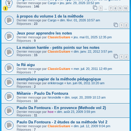
Dernier message par
Cargo
«
jeu. janv. 29, 2026 10:52 pm
Réponses :
146
1
7
8
9
10
…
à propos du volume 1 de la méthode
Dernier message par
Cargo
«
dim. févr. 01, 2026 10:57 am
Réponses :
23
1
2
Jeux pour apprendre les notes
Dernier message par
ClassicGuitare
«
jeu. mai 01, 2025 12:35 pm
Réponses :
9
La maison hantée - petits points sur les notes
Dernier message par
ClassicGuitare
«
dim. janv. 22, 2012 3:57 pm
Réponses :
15
1
2
le Ré aigu
Dernier message par
ClassicGuitare
«
mer. juil. 20, 2011 12:49 pm
Réponses :
7
exemplaire papier de la méthode pédagogique
Dernier message par
eriklerouge
«
lun. juin 06, 2011 10:20 am
Réponses :
2
Mélanie - Paulo Da Fontoura
Dernier message par
hirondelle
«
dim. sept. 20, 2009 10:13 am
Réponses :
10
Paulo Da Fontoura - En provence (Methode vol 2)
Dernier message par
hoe
«
dim. août 23, 2009 3:59 pm
Réponses :
11
Paulo Da Fontoura - 2 études de sa méthode Vol 2
Dernier message par
ClassicGuitare
«
dim. juil. 12, 2009 9:04 pm
Réponses :
7