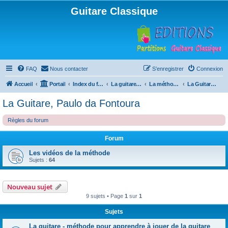
Guitare Classique
FAQ
Nous contacter
S’enregistrer
Connexion
Accueil
Portail
Index du forum
La guitare : instrument, cours et théorie
La méthode à Paulo
La Guitare, Paulo da Fontoura
La Guitare, Paulo da Fontoura
Règles du forum
Forum
Les vidéos de la méthode
Sujets :
64
Nouveau sujet
9 sujets • Page
1
sur
1
Sujets
La guitare - méthode pour apprendre à jouer de la guitare