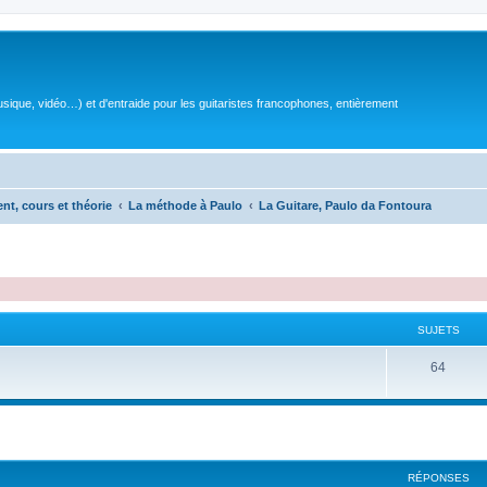
sique, vidéo…) et d'entraide pour les guitaristes francophones, entièrement
ent, cours et théorie
La méthode à Paulo
La Guitare, Paulo da Fontoura
SUJETS
S
64
u
j
e
RÉPONSES
t