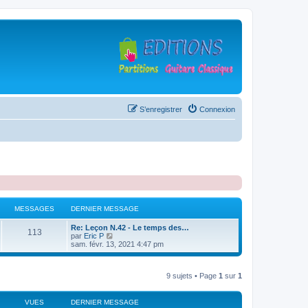
S’enregistrer
Connexion
MESSAGES
DERNIER MESSAGE
D
Re: Leçon N.42 - Le temps des…
M
113
e
V
par
Eric P
r
o
sam. févr. 13, 2021 4:47 pm
e
n
i
i
r
s
e
l
9 sujets • Page
1
sur
1
r
e
s
m
d
e
e
s
r
VUES
a
DERNIER MESSAGE