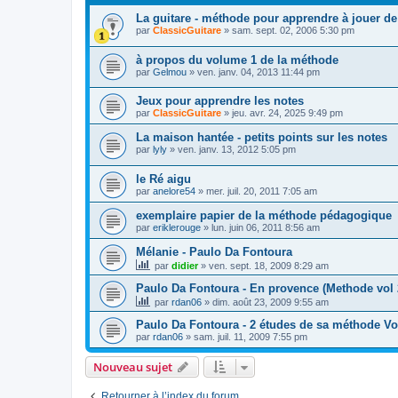
La guitare - méthode pour apprendre à jouer de 
par
ClassicGuitare
»
sam. sept. 02, 2006 5:30 pm
à propos du volume 1 de la méthode
par
Gelmou
»
ven. janv. 04, 2013 11:44 pm
Jeux pour apprendre les notes
par
ClassicGuitare
»
jeu. avr. 24, 2025 9:49 pm
La maison hantée - petits points sur les notes
par
lyly
»
ven. janv. 13, 2012 5:05 pm
le Ré aigu
par
anelore54
»
mer. juil. 20, 2011 7:05 am
exemplaire papier de la méthode pédagogique
par
eriklerouge
»
lun. juin 06, 2011 8:56 am
Mélanie - Paulo Da Fontoura
par
didier
»
ven. sept. 18, 2009 8:29 am
Paulo Da Fontoura - En provence (Methode vol 
par
rdan06
»
dim. août 23, 2009 9:55 am
Paulo Da Fontoura - 2 études de sa méthode Vo
par
rdan06
»
sam. juil. 11, 2009 7:55 pm
Nouveau sujet
Retourner à l’index du forum