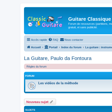
Guitare Classique
Forum de ressources (partitions, mu
gratuit, et sans publicité.
Accès rapide
FAQ
Nous contacter
Accueil
Portail
Index du forum
La guitare : instrum
La Guitare, Paulo da Fontoura
Règles du forum
FORUM
Les vidéos de la méthode
Nouveau sujet
SUJETS