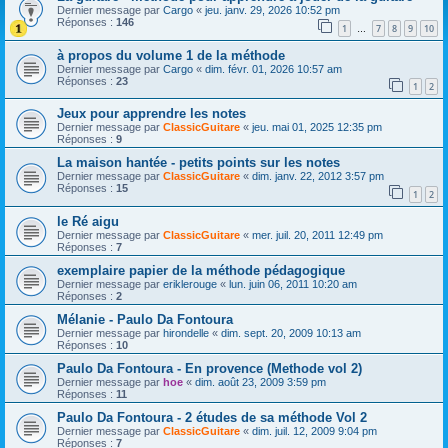
Dernier message par
Cargo
«
jeu. janv. 29, 2026 10:52 pm
Réponses :
146
1
7
8
9
10
…
à propos du volume 1 de la méthode
Dernier message par
Cargo
«
dim. févr. 01, 2026 10:57 am
Réponses :
23
1
2
Jeux pour apprendre les notes
Dernier message par
ClassicGuitare
«
jeu. mai 01, 2025 12:35 pm
Réponses :
9
La maison hantée - petits points sur les notes
Dernier message par
ClassicGuitare
«
dim. janv. 22, 2012 3:57 pm
Réponses :
15
1
2
le Ré aigu
Dernier message par
ClassicGuitare
«
mer. juil. 20, 2011 12:49 pm
Réponses :
7
exemplaire papier de la méthode pédagogique
Dernier message par
eriklerouge
«
lun. juin 06, 2011 10:20 am
Réponses :
2
Mélanie - Paulo Da Fontoura
Dernier message par
hirondelle
«
dim. sept. 20, 2009 10:13 am
Réponses :
10
Paulo Da Fontoura - En provence (Methode vol 2)
Dernier message par
hoe
«
dim. août 23, 2009 3:59 pm
Réponses :
11
Paulo Da Fontoura - 2 études de sa méthode Vol 2
Dernier message par
ClassicGuitare
«
dim. juil. 12, 2009 9:04 pm
Réponses :
7