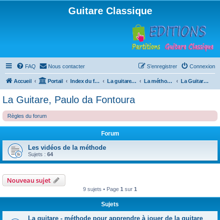
Guitare Classique
FAQ
Nous contacter
S’enregistrer
Connexion
Accueil
Portail
Index du forum
La guitare : instrument, cours et théorie
La méthode à Paulo
La Guitare, Paulo da Fontoura
La Guitare, Paulo da Fontoura
Règles du forum
Forum
Les vidéos de la méthode
Sujets :
64
Nouveau sujet
9 sujets • Page
1
sur
1
Sujets
La guitare - méthode pour apprendre à jouer de la guitare