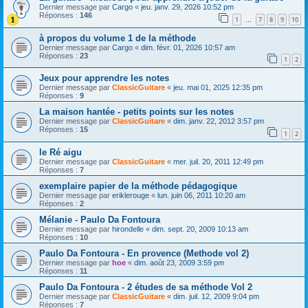
Dernier message par
Cargo
«
jeu. janv. 29, 2026 10:52 pm
Réponses :
146
1
7
8
9
10
…
à propos du volume 1 de la méthode
Dernier message par
Cargo
«
dim. févr. 01, 2026 10:57 am
Réponses :
23
1
2
Jeux pour apprendre les notes
Dernier message par
ClassicGuitare
«
jeu. mai 01, 2025 12:35 pm
Réponses :
9
La maison hantée - petits points sur les notes
Dernier message par
ClassicGuitare
«
dim. janv. 22, 2012 3:57 pm
Réponses :
15
1
2
le Ré aigu
Dernier message par
ClassicGuitare
«
mer. juil. 20, 2011 12:49 pm
Réponses :
7
exemplaire papier de la méthode pédagogique
Dernier message par
eriklerouge
«
lun. juin 06, 2011 10:20 am
Réponses :
2
Mélanie - Paulo Da Fontoura
Dernier message par
hirondelle
«
dim. sept. 20, 2009 10:13 am
Réponses :
10
Paulo Da Fontoura - En provence (Methode vol 2)
Dernier message par
hoe
«
dim. août 23, 2009 3:59 pm
Réponses :
11
Paulo Da Fontoura - 2 études de sa méthode Vol 2
Dernier message par
ClassicGuitare
«
dim. juil. 12, 2009 9:04 pm
Réponses :
7