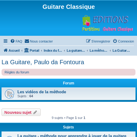
Guitare Classique
FAQ
Nous contacter
S’enregistrer
Connexion
Accueil
Portail
Index du forum
La guitare : instrument, cours et théorie
La méthode à Paulo
La Guitare, Paulo da Fontoura
La Guitare, Paulo da Fontoura
Règles du forum
Forum
Les vidéos de la méthode
Sujets :
64
Nouveau sujet
9 sujets • Page
1
sur
1
Sujets
La guitare - méthode pour apprendre à jouer de la guitare