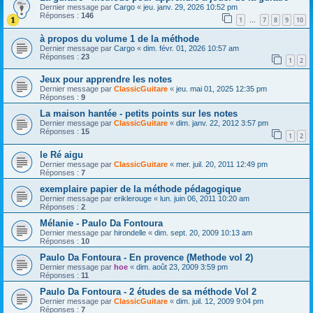
Dernier message par
Cargo
«
jeu. janv. 29, 2026 10:52 pm
Réponses :
146
1
7
8
9
10
…
à propos du volume 1 de la méthode
Dernier message par
Cargo
«
dim. févr. 01, 2026 10:57 am
Réponses :
23
1
2
Jeux pour apprendre les notes
Dernier message par
ClassicGuitare
«
jeu. mai 01, 2025 12:35 pm
Réponses :
9
La maison hantée - petits points sur les notes
Dernier message par
ClassicGuitare
«
dim. janv. 22, 2012 3:57 pm
Réponses :
15
1
2
le Ré aigu
Dernier message par
ClassicGuitare
«
mer. juil. 20, 2011 12:49 pm
Réponses :
7
exemplaire papier de la méthode pédagogique
Dernier message par
eriklerouge
«
lun. juin 06, 2011 10:20 am
Réponses :
2
Mélanie - Paulo Da Fontoura
Dernier message par
hirondelle
«
dim. sept. 20, 2009 10:13 am
Réponses :
10
Paulo Da Fontoura - En provence (Methode vol 2)
Dernier message par
hoe
«
dim. août 23, 2009 3:59 pm
Réponses :
11
Paulo Da Fontoura - 2 études de sa méthode Vol 2
Dernier message par
ClassicGuitare
«
dim. juil. 12, 2009 9:04 pm
Réponses :
7