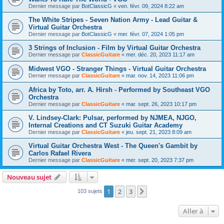
Dernier message par
BotClassicG
«
ven. févr. 09, 2024 8:22 am
The White Stripes - Seven Nation Army - Lead Guitar &
Virtual Guitar Orchestra
Dernier message par
BotClassicG
«
mer. févr. 07, 2024 1:05 pm
3 Strings of Inclusion - Film by Virtual Guitar Orchestra
Dernier message par
ClassicGuitare
«
mer. déc. 20, 2023 11:17 am
Midwest VGO - Stranger Things - Virtual Guitar Orchestra
Dernier message par
ClassicGuitare
«
mar. nov. 14, 2023 11:06 pm
Africa by Toto, arr. A. Hirsh - Performed by Southeast VGO
Orchestra
Dernier message par
ClassicGuitare
«
mar. sept. 26, 2023 10:17 pm
V. Lindsey-Clark: Pulsar, performed by NJMEA, NJGO,
Internal Creations and CT Suzuki Guitar Academy
Dernier message par
ClassicGuitare
«
jeu. sept. 21, 2023 8:09 am
Virtual Guitar Orchestra West - The Queen's Gambit by
Carlos Rafael Rivera
Dernier message par
ClassicGuitare
«
mer. sept. 20, 2023 7:37 pm
Nouveau sujet
1
2
3
Suivante
103 sujets
Aller à