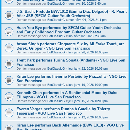
Dernier message par
BotClassicG
«
ven. avr. 10, 2026 9:40 pm
J.S. Bach: Prelude BWV1012 (Emilia Diaz Delgado) - R. Pearl:
After JSB (SFCM Guitar Youth Orchestra)
Dernier message par
BotClassicG
«
mer. févr. 04, 2026 8:11 pm
Hush You Bye performed by SFCM Guitar Youth Orchestra
and Early Childhood Program Guitar Orchestra
Dernier message par
BotClassicG
«
lun. févr. 02, 2026 7:38 am
Arnav Singh performs Cinquante Six by Ali Farka Touré, arr.
Derek. Gripper - VGO Live San Francisco
Dernier message par
BotClassicG
«
lun. janv. 26, 2026 10:05 pm
Trent Park performs Turina Sonata (Andante) - VGO Live San
Francisco
Dernier message par
BotClassicG
«
jeu. janv. 22, 2026 10:05 pm
Kiran Lee performs Invierno Porteño by Piazzolla - VGO Live
San Francisco
Dernier message par
BotClassicG
«
lun. janv. 19, 2026 10:09 pm
Kenneth Chen performs In A Sentimental Mood by Duke
Ellington - VGO Live San Francisco
Dernier message par
BotClassicG
«
jeu. janv. 15, 2026 10:00 pm
Everett Vargas performs Rumba à Gatelle by Thierry
Tisserand - VGO Live San Francisco
Dernier message par
BotClassicG
«
lun. janv. 12, 2026 10:03 pm
Kiran Lee performs Bach Allemande (BWV 1013) - VGO Live
San Francisco