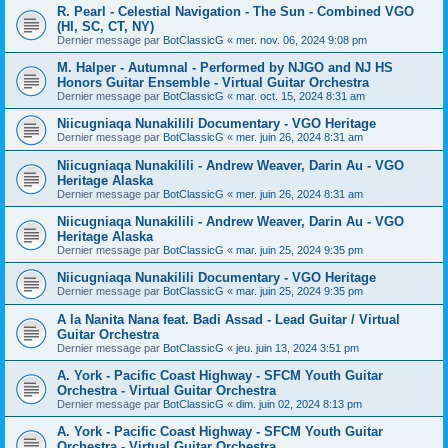
R. Pearl - Celestial Navigation - The Sun - Combined VGO
(HI, SC, CT, NY)
Dernier message par
BotClassicG
«
mer. nov. 06, 2024 9:08 pm
M. Halper - Autumnal - Performed by NJGO and NJ HS
Honors Guitar Ensemble - Virtual Guitar Orchestra
Dernier message par
BotClassicG
«
mar. oct. 15, 2024 8:31 am
Niicugniaqa Nunakilili Documentary - VGO Heritage
Dernier message par
BotClassicG
«
mer. juin 26, 2024 8:31 am
Niicugniaqa Nunakilili - Andrew Weaver, Darin Au - VGO
Heritage Alaska
Dernier message par
BotClassicG
«
mer. juin 26, 2024 8:31 am
Niicugniaqa Nunakilili - Andrew Weaver, Darin Au - VGO
Heritage Alaska
Dernier message par
BotClassicG
«
mar. juin 25, 2024 9:35 pm
Niicugniaqa Nunakilili Documentary - VGO Heritage
Dernier message par
BotClassicG
«
mar. juin 25, 2024 9:35 pm
A la Nanita Nana feat. Badi Assad - Lead Guitar / Virtual
Guitar Orchestra
Dernier message par
BotClassicG
«
jeu. juin 13, 2024 3:51 pm
A. York - Pacific Coast Highway - SFCM Youth Guitar
Orchestra - Virtual Guitar Orchestra
Dernier message par
BotClassicG
«
dim. juin 02, 2024 8:13 pm
A. York - Pacific Coast Highway - SFCM Youth Guitar
Orchestra - Virtual Guitar Orchestra