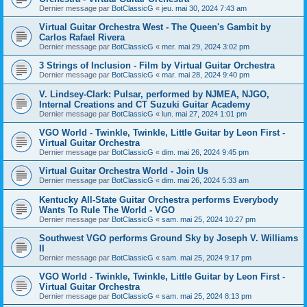
Dernier message par
BotClassicG
«
jeu. mai 30, 2024 7:43 am
Virtual Guitar Orchestra West - The Queen's Gambit by
Carlos Rafael Rivera
Dernier message par
BotClassicG
«
mer. mai 29, 2024 3:02 pm
3 Strings of Inclusion - Film by Virtual Guitar Orchestra
Dernier message par
BotClassicG
«
mar. mai 28, 2024 9:40 pm
V. Lindsey-Clark: Pulsar, performed by NJMEA, NJGO,
Internal Creations and CT Suzuki Guitar Academy
Dernier message par
BotClassicG
«
lun. mai 27, 2024 1:01 pm
VGO World - Twinkle, Twinkle, Little Guitar by Leon First -
Virtual Guitar Orchestra
Dernier message par
BotClassicG
«
dim. mai 26, 2024 9:45 pm
Virtual Guitar Orchestra World - Join Us
Dernier message par
BotClassicG
«
dim. mai 26, 2024 5:33 am
Kentucky All-State Guitar Orchestra performs Everybody
Wants To Rule The World - VGO
Dernier message par
BotClassicG
«
sam. mai 25, 2024 10:27 pm
Southwest VGO performs Ground Sky by Joseph V. Williams
II
Dernier message par
BotClassicG
«
sam. mai 25, 2024 9:17 pm
VGO World - Twinkle, Twinkle, Little Guitar by Leon First -
Virtual Guitar Orchestra
Dernier message par
BotClassicG
«
sam. mai 25, 2024 8:13 pm