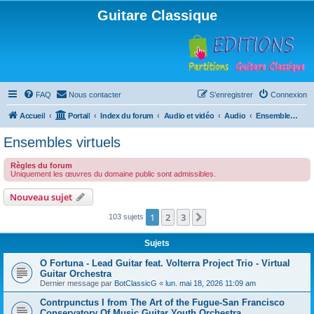
Guitare Classique
FAQ
Nous contacter
S’enregistrer
Connexion
Accueil
Portail
Index du forum
Audio et vidéo
Audio
Ensembles virtuels
Ensembles virtuels
Règles du forum
Uniquement les œuvres du domaine public sont admissibles.
Nouveau sujet
1
2
3
Suivante
103 sujets
Sujets
O Fortuna - Lead Guitar feat. Volterra Project Trio - Virtual
Guitar Orchestra
Dernier message par
BotClassicG
«
lun. mai 18, 2026 11:09 am
Contrpunctus I from The Art of the Fugue-San Francisco
Conservatory Of Music Guitar Youth Orchestra