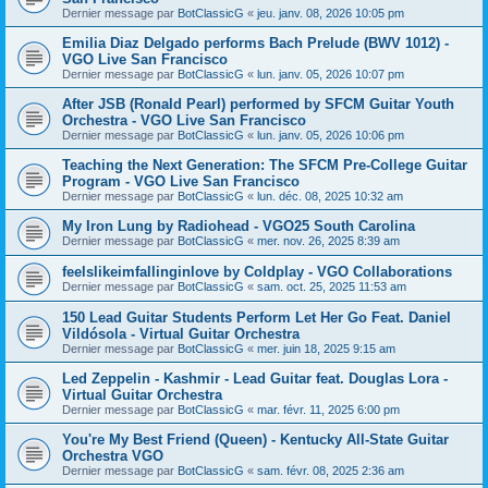
Dernier message par
BotClassicG
«
jeu. janv. 08, 2026 10:05 pm
Emilia Diaz Delgado performs Bach Prelude (BWV 1012) -
VGO Live San Francisco
Dernier message par
BotClassicG
«
lun. janv. 05, 2026 10:07 pm
After JSB (Ronald Pearl) performed by SFCM Guitar Youth
Orchestra - VGO Live San Francisco
Dernier message par
BotClassicG
«
lun. janv. 05, 2026 10:06 pm
Teaching the Next Generation: The SFCM Pre-College Guitar
Program - VGO Live San Francisco
Dernier message par
BotClassicG
«
lun. déc. 08, 2025 10:32 am
My Iron Lung by Radiohead - VGO25 South Carolina
Dernier message par
BotClassicG
«
mer. nov. 26, 2025 8:39 am
feelslikeimfallinginlove by Coldplay - VGO Collaborations
Dernier message par
BotClassicG
«
sam. oct. 25, 2025 11:53 am
150 Lead Guitar Students Perform Let Her Go Feat. Daniel
Vildósola - Virtual Guitar Orchestra
Dernier message par
BotClassicG
«
mer. juin 18, 2025 9:15 am
Led Zeppelin - Kashmir - Lead Guitar feat. Douglas Lora -
Virtual Guitar Orchestra
Dernier message par
BotClassicG
«
mar. févr. 11, 2025 6:00 pm
You're My Best Friend (Queen) - Kentucky All-State Guitar
Orchestra VGO
Dernier message par
BotClassicG
«
sam. févr. 08, 2025 2:36 am