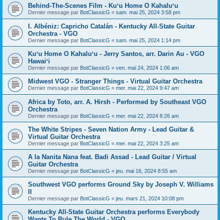
Behind-The-Scenes Film - Kuʻu Home O Kahaluʻu
Dernier message par
BotClassicG
«
sam. mai 25, 2024 3:58 pm
I. Albéniz: Capricho Catalán - Kentucky All-State Guitar
Orchestra - VGO
Dernier message par
BotClassicG
«
sam. mai 25, 2024 1:14 pm
Kuʻu Home O Kahaluʻu - Jerry Santos, arr. Darin Au - VGO
Hawaiʻi
Dernier message par
BotClassicG
«
ven. mai 24, 2024 1:06 am
Midwest VGO - Stranger Things - Virtual Guitar Orchestra
Dernier message par
BotClassicG
«
mer. mai 22, 2024 9:47 am
Africa by Toto, arr. A. Hirsh - Performed by Southeast VGO
Orchestra
Dernier message par
BotClassicG
«
mer. mai 22, 2024 8:26 am
The White Stripes - Seven Nation Army - Lead Guitar &
Virtual Guitar Orchestra
Dernier message par
BotClassicG
«
mer. mai 22, 2024 3:25 am
A la Nanita Nana feat. Badi Assad - Lead Guitar / Virtual
Guitar Orchestra
Dernier message par
BotClassicG
«
jeu. mai 16, 2024 8:55 am
Southwest VGO performs Ground Sky by Joseph V. Williams
II
Dernier message par
BotClassicG
«
jeu. mars 21, 2024 10:08 pm
Kentucky All-State Guitar Orchestra performs Everybody
Wants To Rule The World - VGO