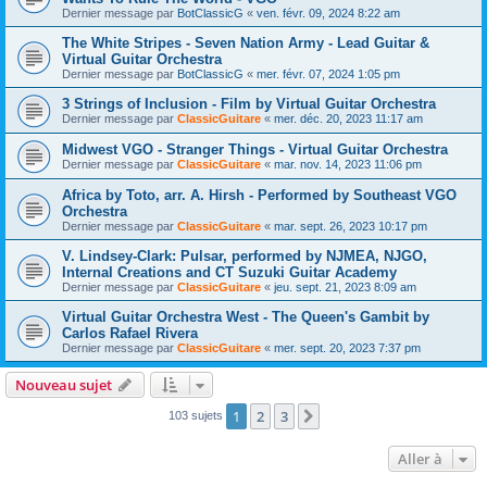
Dernier message par
BotClassicG
«
ven. févr. 09, 2024 8:22 am
The White Stripes - Seven Nation Army - Lead Guitar &
Virtual Guitar Orchestra
Dernier message par
BotClassicG
«
mer. févr. 07, 2024 1:05 pm
3 Strings of Inclusion - Film by Virtual Guitar Orchestra
Dernier message par
ClassicGuitare
«
mer. déc. 20, 2023 11:17 am
Midwest VGO - Stranger Things - Virtual Guitar Orchestra
Dernier message par
ClassicGuitare
«
mar. nov. 14, 2023 11:06 pm
Africa by Toto, arr. A. Hirsh - Performed by Southeast VGO
Orchestra
Dernier message par
ClassicGuitare
«
mar. sept. 26, 2023 10:17 pm
V. Lindsey-Clark: Pulsar, performed by NJMEA, NJGO,
Internal Creations and CT Suzuki Guitar Academy
Dernier message par
ClassicGuitare
«
jeu. sept. 21, 2023 8:09 am
Virtual Guitar Orchestra West - The Queen's Gambit by
Carlos Rafael Rivera
Dernier message par
ClassicGuitare
«
mer. sept. 20, 2023 7:37 pm
Nouveau sujet
1
2
3
Suivante
103 sujets
Aller à