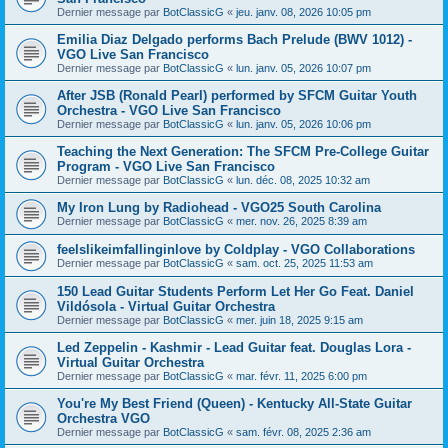
Dernier message par
BotClassicG
«
jeu. janv. 08, 2026 10:05 pm
Emilia Diaz Delgado performs Bach Prelude (BWV 1012) -
VGO Live San Francisco
Dernier message par
BotClassicG
«
lun. janv. 05, 2026 10:07 pm
After JSB (Ronald Pearl) performed by SFCM Guitar Youth
Orchestra - VGO Live San Francisco
Dernier message par
BotClassicG
«
lun. janv. 05, 2026 10:06 pm
Teaching the Next Generation: The SFCM Pre-College Guitar
Program - VGO Live San Francisco
Dernier message par
BotClassicG
«
lun. déc. 08, 2025 10:32 am
My Iron Lung by Radiohead - VGO25 South Carolina
Dernier message par
BotClassicG
«
mer. nov. 26, 2025 8:39 am
feelslikeimfallinginlove by Coldplay - VGO Collaborations
Dernier message par
BotClassicG
«
sam. oct. 25, 2025 11:53 am
150 Lead Guitar Students Perform Let Her Go Feat. Daniel
Vildósola - Virtual Guitar Orchestra
Dernier message par
BotClassicG
«
mer. juin 18, 2025 9:15 am
Led Zeppelin - Kashmir - Lead Guitar feat. Douglas Lora -
Virtual Guitar Orchestra
Dernier message par
BotClassicG
«
mar. févr. 11, 2025 6:00 pm
You're My Best Friend (Queen) - Kentucky All-State Guitar
Orchestra VGO
Dernier message par
BotClassicG
«
sam. févr. 08, 2025 2:36 am