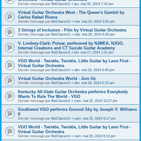
Dernier message par
BotClassicG
«
jeu. mai 30, 2024 7:43 am
Virtual Guitar Orchestra West - The Queen's Gambit by
Carlos Rafael Rivera
Dernier message par
BotClassicG
«
mer. mai 29, 2024 3:02 pm
3 Strings of Inclusion - Film by Virtual Guitar Orchestra
Dernier message par
BotClassicG
«
mar. mai 28, 2024 9:40 pm
V. Lindsey-Clark: Pulsar, performed by NJMEA, NJGO,
Internal Creations and CT Suzuki Guitar Academy
Dernier message par
BotClassicG
«
lun. mai 27, 2024 1:01 pm
VGO World - Twinkle, Twinkle, Little Guitar by Leon First -
Virtual Guitar Orchestra
Dernier message par
BotClassicG
«
dim. mai 26, 2024 9:45 pm
Virtual Guitar Orchestra World - Join Us
Dernier message par
BotClassicG
«
dim. mai 26, 2024 5:33 am
Kentucky All-State Guitar Orchestra performs Everybody
Wants To Rule The World - VGO
Dernier message par
BotClassicG
«
sam. mai 25, 2024 10:27 pm
Southwest VGO performs Ground Sky by Joseph V. Williams
II
Dernier message par
BotClassicG
«
sam. mai 25, 2024 9:17 pm
VGO World - Twinkle, Twinkle, Little Guitar by Leon First -
Virtual Guitar Orchestra
Dernier message par
BotClassicG
«
sam. mai 25, 2024 8:13 pm