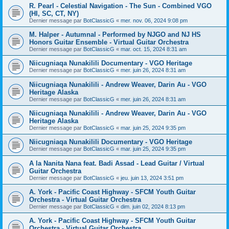
R. Pearl - Celestial Navigation - The Sun - Combined VGO
(HI, SC, CT, NY)
Dernier message par
BotClassicG
«
mer. nov. 06, 2024 9:08 pm
M. Halper - Autumnal - Performed by NJGO and NJ HS
Honors Guitar Ensemble - Virtual Guitar Orchestra
Dernier message par
BotClassicG
«
mar. oct. 15, 2024 8:31 am
Niicugniaqa Nunakilili Documentary - VGO Heritage
Dernier message par
BotClassicG
«
mer. juin 26, 2024 8:31 am
Niicugniaqa Nunakilili - Andrew Weaver, Darin Au - VGO
Heritage Alaska
Dernier message par
BotClassicG
«
mer. juin 26, 2024 8:31 am
Niicugniaqa Nunakilili - Andrew Weaver, Darin Au - VGO
Heritage Alaska
Dernier message par
BotClassicG
«
mar. juin 25, 2024 9:35 pm
Niicugniaqa Nunakilili Documentary - VGO Heritage
Dernier message par
BotClassicG
«
mar. juin 25, 2024 9:35 pm
A la Nanita Nana feat. Badi Assad - Lead Guitar / Virtual
Guitar Orchestra
Dernier message par
BotClassicG
«
jeu. juin 13, 2024 3:51 pm
A. York - Pacific Coast Highway - SFCM Youth Guitar
Orchestra - Virtual Guitar Orchestra
Dernier message par
BotClassicG
«
dim. juin 02, 2024 8:13 pm
A. York - Pacific Coast Highway - SFCM Youth Guitar
Orchestra - Virtual Guitar Orchestra