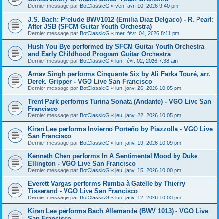
Dernier message par
BotClassicG
«
ven. avr. 10, 2026 9:40 pm
J.S. Bach: Prelude BWV1012 (Emilia Diaz Delgado) - R. Pearl:
After JSB (SFCM Guitar Youth Orchestra)
Dernier message par
BotClassicG
«
mer. févr. 04, 2026 8:11 pm
Hush You Bye performed by SFCM Guitar Youth Orchestra
and Early Childhood Program Guitar Orchestra
Dernier message par
BotClassicG
«
lun. févr. 02, 2026 7:38 am
Arnav Singh performs Cinquante Six by Ali Farka Touré, arr.
Derek. Gripper - VGO Live San Francisco
Dernier message par
BotClassicG
«
lun. janv. 26, 2026 10:05 pm
Trent Park performs Turina Sonata (Andante) - VGO Live San
Francisco
Dernier message par
BotClassicG
«
jeu. janv. 22, 2026 10:05 pm
Kiran Lee performs Invierno Porteño by Piazzolla - VGO Live
San Francisco
Dernier message par
BotClassicG
«
lun. janv. 19, 2026 10:09 pm
Kenneth Chen performs In A Sentimental Mood by Duke
Ellington - VGO Live San Francisco
Dernier message par
BotClassicG
«
jeu. janv. 15, 2026 10:00 pm
Everett Vargas performs Rumba à Gatelle by Thierry
Tisserand - VGO Live San Francisco
Dernier message par
BotClassicG
«
lun. janv. 12, 2026 10:03 pm
Kiran Lee performs Bach Allemande (BWV 1013) - VGO Live
San Francisco