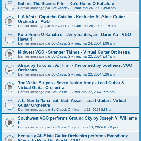
Behind-The-Scenes Film - Kuʻu Home O Kahaluʻu
Dernier message par
BotClassicG
«
sam. mai 25, 2024 3:58 pm
I. Albéniz: Capricho Catalán - Kentucky All-State Guitar
Orchestra - VGO
Dernier message par
BotClassicG
«
sam. mai 25, 2024 1:14 pm
Kuʻu Home O Kahaluʻu - Jerry Santos, arr. Darin Au - VGO
Hawaiʻi
Dernier message par
BotClassicG
«
ven. mai 24, 2024 1:06 am
Midwest VGO - Stranger Things - Virtual Guitar Orchestra
Dernier message par
BotClassicG
«
mer. mai 22, 2024 9:47 am
Africa by Toto, arr. A. Hirsh - Performed by Southeast VGO
Orchestra
Dernier message par
BotClassicG
«
mer. mai 22, 2024 8:26 am
The White Stripes - Seven Nation Army - Lead Guitar &
Virtual Guitar Orchestra
Dernier message par
BotClassicG
«
mer. mai 22, 2024 3:25 am
A la Nanita Nana feat. Badi Assad - Lead Guitar / Virtual
Guitar Orchestra
Dernier message par
BotClassicG
«
jeu. mai 16, 2024 8:55 am
Southwest VGO performs Ground Sky by Joseph V. Williams
II
Dernier message par
BotClassicG
«
jeu. mars 21, 2024 10:08 pm
Kentucky All-State Guitar Orchestra performs Everybody
Wants To Rule The World - VGO