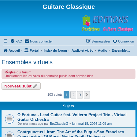
Guitare Classique
FAQ
Nous contacter
S’enregistrer
Connexion
Accueil
Portail
Index du forum
Audio et vidéo
Audio
Ensembles virtuels
Ensembles virtuels
Règles du forum
Uniquement les œuvres du domaine public sont admissibles.
Nouveau sujet
1
2
3
Suivante
103 sujets
Sujets
O Fortuna - Lead Guitar feat. Volterra Project Trio - Virtual
Guitar Orchestra
Dernier message par
BotClassicG
«
lun. mai 18, 2026 11:09 am
Contrpunctus I from The Art of the Fugue-San Francisco
Conservatory Of Music Guitar Youth Orchestra