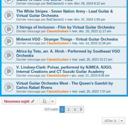
Dernier message par
BotClassicG
«
ven. févr. 09, 2024 8:22 am
The White Stripes - Seven Nation Army - Lead Guitar &
Virtual Guitar Orchestra
Dernier message par
BotClassicG
«
mer. févr. 07, 2024 1:05 pm
3 Strings of Inclusion - Film by Virtual Guitar Orchestra
Dernier message par
ClassicGuitare
«
mer. déc. 20, 2023 11:17 am
Midwest VGO - Stranger Things - Virtual Guitar Orchestra
Dernier message par
ClassicGuitare
«
mar. nov. 14, 2023 11:06 pm
Africa by Toto, arr. A. Hirsh - Performed by Southeast VGO
Orchestra
Dernier message par
ClassicGuitare
«
mar. sept. 26, 2023 10:17 pm
V. Lindsey-Clark: Pulsar, performed by NJMEA, NJGO,
Internal Creations and CT Suzuki Guitar Academy
Dernier message par
ClassicGuitare
«
jeu. sept. 21, 2023 8:09 am
Virtual Guitar Orchestra West - The Queen's Gambit by
Carlos Rafael Rivera
Dernier message par
ClassicGuitare
«
mer. sept. 20, 2023 7:37 pm
Nouveau sujet
1
2
3
Suivante
103 sujets
Aller à