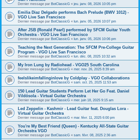
Dernier message par
BotClassicG
«
jeu. janv. 08, 2026 10:05 pm
Emilia Diaz Delgado performs Bach Prelude (BWV 1012) -
VGO Live San Francisco
Dernier message par
BotClassicG
«
lun. janv. 05, 2026 10:07 pm
After JSB (Ronald Pearl) performed by SFCM Guitar Youth
Orchestra - VGO Live San Francisco
Dernier message par
BotClassicG
«
lun. janv. 05, 2026 10:06 pm
Teaching the Next Generation: The SFCM Pre-College Guitar
Program - VGO Live San Francisco
Dernier message par
BotClassicG
«
lun. déc. 08, 2025 10:32 am
My Iron Lung by Radiohead - VGO25 South Carolina
Dernier message par
BotClassicG
«
mer. nov. 26, 2025 8:39 am
feelslikeimfallinginlove by Coldplay - VGO Collaborations
Dernier message par
BotClassicG
«
sam. oct. 25, 2025 11:53 am
150 Lead Guitar Students Perform Let Her Go Feat. Daniel
Vildósola - Virtual Guitar Orchestra
Dernier message par
BotClassicG
«
mer. juin 18, 2025 9:15 am
Led Zeppelin - Kashmir - Lead Guitar feat. Douglas Lora -
Virtual Guitar Orchestra
Dernier message par
BotClassicG
«
mar. févr. 11, 2025 6:00 pm
You're My Best Friend (Queen) - Kentucky All-State Guitar
Orchestra VGO
Dernier message par
BotClassicG
«
sam. févr. 08, 2025 2:36 am