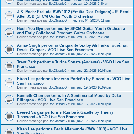
Dernier message par
BotClassicG
«
ven. avr. 10, 2026 9:40 pm
J.S. Bach: Prelude BWV1012 (Emilia Diaz Delgado) - R. Pearl:
After JSB (SFCM Guitar Youth Orchestra)
Dernier message par
BotClassicG
«
mer. févr. 04, 2026 8:11 pm
Hush You Bye performed by SFCM Guitar Youth Orchestra
and Early Childhood Program Guitar Orchestra
Dernier message par
BotClassicG
«
lun. févr. 02, 2026 7:38 am
Arnav Singh performs Cinquante Six by Ali Farka Touré, arr.
Derek. Gripper - VGO Live San Francisco
Dernier message par
BotClassicG
«
lun. janv. 26, 2026 10:05 pm
Trent Park performs Turina Sonata (Andante) - VGO Live San
Francisco
Dernier message par
BotClassicG
«
jeu. janv. 22, 2026 10:05 pm
Kiran Lee performs Invierno Porteño by Piazzolla - VGO Live
San Francisco
Dernier message par
BotClassicG
«
lun. janv. 19, 2026 10:09 pm
Kenneth Chen performs In A Sentimental Mood by Duke
Ellington - VGO Live San Francisco
Dernier message par
BotClassicG
«
jeu. janv. 15, 2026 10:00 pm
Everett Vargas performs Rumba à Gatelle by Thierry
Tisserand - VGO Live San Francisco
Dernier message par
BotClassicG
«
lun. janv. 12, 2026 10:03 pm
Kiran Lee performs Bach Allemande (BWV 1013) - VGO Live
San Francisco