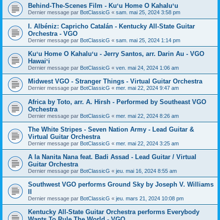
Behind-The-Scenes Film - Kuʻu Home O Kahaluʻu
Dernier message par
BotClassicG
«
sam. mai 25, 2024 3:58 pm
I. Albéniz: Capricho Catalán - Kentucky All-State Guitar
Orchestra - VGO
Dernier message par
BotClassicG
«
sam. mai 25, 2024 1:14 pm
Kuʻu Home O Kahaluʻu - Jerry Santos, arr. Darin Au - VGO
Hawaiʻi
Dernier message par
BotClassicG
«
ven. mai 24, 2024 1:06 am
Midwest VGO - Stranger Things - Virtual Guitar Orchestra
Dernier message par
BotClassicG
«
mer. mai 22, 2024 9:47 am
Africa by Toto, arr. A. Hirsh - Performed by Southeast VGO
Orchestra
Dernier message par
BotClassicG
«
mer. mai 22, 2024 8:26 am
The White Stripes - Seven Nation Army - Lead Guitar &
Virtual Guitar Orchestra
Dernier message par
BotClassicG
«
mer. mai 22, 2024 3:25 am
A la Nanita Nana feat. Badi Assad - Lead Guitar / Virtual
Guitar Orchestra
Dernier message par
BotClassicG
«
jeu. mai 16, 2024 8:55 am
Southwest VGO performs Ground Sky by Joseph V. Williams
II
Dernier message par
BotClassicG
«
jeu. mars 21, 2024 10:08 pm
Kentucky All-State Guitar Orchestra performs Everybody
Wants To Rule The World - VGO