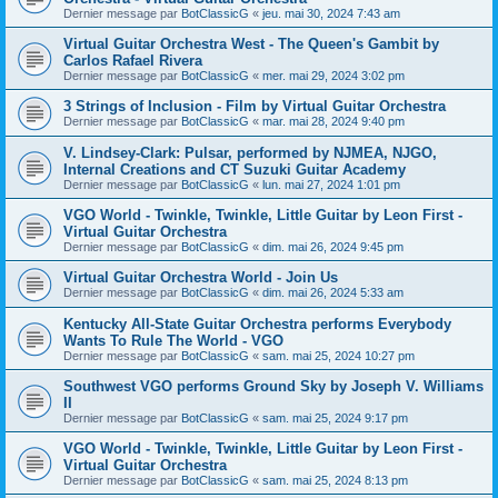
Dernier message par
BotClassicG
«
jeu. mai 30, 2024 7:43 am
Virtual Guitar Orchestra West - The Queen's Gambit by
Carlos Rafael Rivera
Dernier message par
BotClassicG
«
mer. mai 29, 2024 3:02 pm
3 Strings of Inclusion - Film by Virtual Guitar Orchestra
Dernier message par
BotClassicG
«
mar. mai 28, 2024 9:40 pm
V. Lindsey-Clark: Pulsar, performed by NJMEA, NJGO,
Internal Creations and CT Suzuki Guitar Academy
Dernier message par
BotClassicG
«
lun. mai 27, 2024 1:01 pm
VGO World - Twinkle, Twinkle, Little Guitar by Leon First -
Virtual Guitar Orchestra
Dernier message par
BotClassicG
«
dim. mai 26, 2024 9:45 pm
Virtual Guitar Orchestra World - Join Us
Dernier message par
BotClassicG
«
dim. mai 26, 2024 5:33 am
Kentucky All-State Guitar Orchestra performs Everybody
Wants To Rule The World - VGO
Dernier message par
BotClassicG
«
sam. mai 25, 2024 10:27 pm
Southwest VGO performs Ground Sky by Joseph V. Williams
II
Dernier message par
BotClassicG
«
sam. mai 25, 2024 9:17 pm
VGO World - Twinkle, Twinkle, Little Guitar by Leon First -
Virtual Guitar Orchestra
Dernier message par
BotClassicG
«
sam. mai 25, 2024 8:13 pm