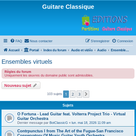
Guitare Classique
FAQ
Nous contacter
S’enregistrer
Connexion
Accueil
Portail
Index du forum
Audio et vidéo
Audio
Ensembles virtuels
Ensembles virtuels
Règles du forum
Uniquement les œuvres du domaine public sont admissibles.
Nouveau sujet
1
2
3
Suivante
103 sujets
Sujets
O Fortuna - Lead Guitar feat. Volterra Project Trio - Virtual
Guitar Orchestra
Dernier message par
BotClassicG
«
lun. mai 18, 2026 11:09 am
Contrpunctus I from The Art of the Fugue-San Francisco
Conservatory Of Music Guitar Youth Orchestra