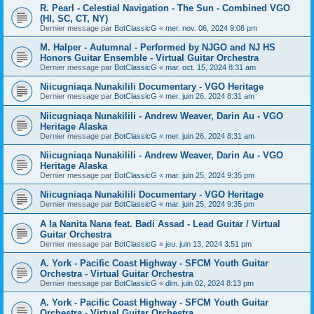
R. Pearl - Celestial Navigation - The Sun - Combined VGO
(HI, SC, CT, NY)
Dernier message par
BotClassicG
«
mer. nov. 06, 2024 9:08 pm
M. Halper - Autumnal - Performed by NJGO and NJ HS
Honors Guitar Ensemble - Virtual Guitar Orchestra
Dernier message par
BotClassicG
«
mar. oct. 15, 2024 8:31 am
Niicugniaqa Nunakilili Documentary - VGO Heritage
Dernier message par
BotClassicG
«
mer. juin 26, 2024 8:31 am
Niicugniaqa Nunakilili - Andrew Weaver, Darin Au - VGO
Heritage Alaska
Dernier message par
BotClassicG
«
mer. juin 26, 2024 8:31 am
Niicugniaqa Nunakilili - Andrew Weaver, Darin Au - VGO
Heritage Alaska
Dernier message par
BotClassicG
«
mar. juin 25, 2024 9:35 pm
Niicugniaqa Nunakilili Documentary - VGO Heritage
Dernier message par
BotClassicG
«
mar. juin 25, 2024 9:35 pm
A la Nanita Nana feat. Badi Assad - Lead Guitar / Virtual
Guitar Orchestra
Dernier message par
BotClassicG
«
jeu. juin 13, 2024 3:51 pm
A. York - Pacific Coast Highway - SFCM Youth Guitar
Orchestra - Virtual Guitar Orchestra
Dernier message par
BotClassicG
«
dim. juin 02, 2024 8:13 pm
A. York - Pacific Coast Highway - SFCM Youth Guitar
Orchestra - Virtual Guitar Orchestra