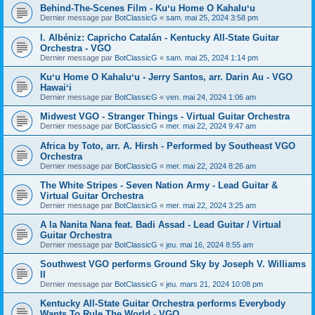
Behind-The-Scenes Film - Kuʻu Home O Kahaluʻu
Dernier message par
BotClassicG
«
sam. mai 25, 2024 3:58 pm
I. Albéniz: Capricho Catalán - Kentucky All-State Guitar
Orchestra - VGO
Dernier message par
BotClassicG
«
sam. mai 25, 2024 1:14 pm
Kuʻu Home O Kahaluʻu - Jerry Santos, arr. Darin Au - VGO
Hawaiʻi
Dernier message par
BotClassicG
«
ven. mai 24, 2024 1:06 am
Midwest VGO - Stranger Things - Virtual Guitar Orchestra
Dernier message par
BotClassicG
«
mer. mai 22, 2024 9:47 am
Africa by Toto, arr. A. Hirsh - Performed by Southeast VGO
Orchestra
Dernier message par
BotClassicG
«
mer. mai 22, 2024 8:26 am
The White Stripes - Seven Nation Army - Lead Guitar &
Virtual Guitar Orchestra
Dernier message par
BotClassicG
«
mer. mai 22, 2024 3:25 am
A la Nanita Nana feat. Badi Assad - Lead Guitar / Virtual
Guitar Orchestra
Dernier message par
BotClassicG
«
jeu. mai 16, 2024 8:55 am
Southwest VGO performs Ground Sky by Joseph V. Williams
II
Dernier message par
BotClassicG
«
jeu. mars 21, 2024 10:08 pm
Kentucky All-State Guitar Orchestra performs Everybody
Wants To Rule The World - VGO