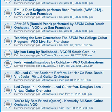
Dernier message par
BotClassicG
«
jeu. janv. 08, 2026 10:05 pm
Emilia Diaz Delgado performs Bach Prelude (BWV 1012) -
VGO Live San Francisco
Dernier message par
BotClassicG
«
lun. janv. 05, 2026 10:07 pm
After JSB (Ronald Pearl) performed by SFCM Guitar Youth
Orchestra - VGO Live San Francisco
Dernier message par
BotClassicG
«
lun. janv. 05, 2026 10:06 pm
Teaching the Next Generation: The SFCM Pre-College Guitar
Program - VGO Live San Francisco
Dernier message par
BotClassicG
«
lun. déc. 08, 2025 10:32 am
My Iron Lung by Radiohead - VGO25 South Carolina
Dernier message par
BotClassicG
«
mer. nov. 26, 2025 8:39 am
feelslikeimfallinginlove by Coldplay - VGO Collaborations
Dernier message par
BotClassicG
«
sam. oct. 25, 2025 11:53 am
150 Lead Guitar Students Perform Let Her Go Feat. Daniel
Vildósola - Virtual Guitar Orchestra
Dernier message par
BotClassicG
«
mer. juin 18, 2025 9:15 am
Led Zeppelin - Kashmir - Lead Guitar feat. Douglas Lora -
Virtual Guitar Orchestra
Dernier message par
BotClassicG
«
mar. févr. 11, 2025 6:00 pm
You're My Best Friend (Queen) - Kentucky All-State Guitar
Orchestra VGO
Dernier message par
BotClassicG
«
sam. févr. 08, 2025 2:36 am