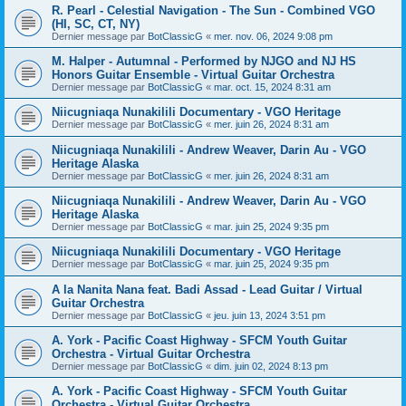
R. Pearl - Celestial Navigation - The Sun - Combined VGO
(HI, SC, CT, NY)
Dernier message par
BotClassicG
«
mer. nov. 06, 2024 9:08 pm
M. Halper - Autumnal - Performed by NJGO and NJ HS
Honors Guitar Ensemble - Virtual Guitar Orchestra
Dernier message par
BotClassicG
«
mar. oct. 15, 2024 8:31 am
Niicugniaqa Nunakilili Documentary - VGO Heritage
Dernier message par
BotClassicG
«
mer. juin 26, 2024 8:31 am
Niicugniaqa Nunakilili - Andrew Weaver, Darin Au - VGO
Heritage Alaska
Dernier message par
BotClassicG
«
mer. juin 26, 2024 8:31 am
Niicugniaqa Nunakilili - Andrew Weaver, Darin Au - VGO
Heritage Alaska
Dernier message par
BotClassicG
«
mar. juin 25, 2024 9:35 pm
Niicugniaqa Nunakilili Documentary - VGO Heritage
Dernier message par
BotClassicG
«
mar. juin 25, 2024 9:35 pm
A la Nanita Nana feat. Badi Assad - Lead Guitar / Virtual
Guitar Orchestra
Dernier message par
BotClassicG
«
jeu. juin 13, 2024 3:51 pm
A. York - Pacific Coast Highway - SFCM Youth Guitar
Orchestra - Virtual Guitar Orchestra
Dernier message par
BotClassicG
«
dim. juin 02, 2024 8:13 pm
A. York - Pacific Coast Highway - SFCM Youth Guitar
Orchestra - Virtual Guitar Orchestra