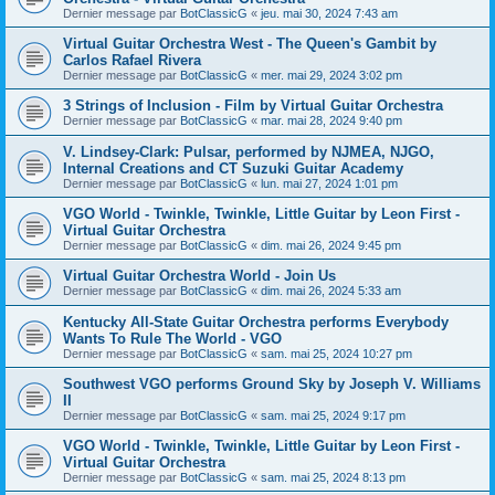
Dernier message par
BotClassicG
«
jeu. mai 30, 2024 7:43 am
Virtual Guitar Orchestra West - The Queen's Gambit by
Carlos Rafael Rivera
Dernier message par
BotClassicG
«
mer. mai 29, 2024 3:02 pm
3 Strings of Inclusion - Film by Virtual Guitar Orchestra
Dernier message par
BotClassicG
«
mar. mai 28, 2024 9:40 pm
V. Lindsey-Clark: Pulsar, performed by NJMEA, NJGO,
Internal Creations and CT Suzuki Guitar Academy
Dernier message par
BotClassicG
«
lun. mai 27, 2024 1:01 pm
VGO World - Twinkle, Twinkle, Little Guitar by Leon First -
Virtual Guitar Orchestra
Dernier message par
BotClassicG
«
dim. mai 26, 2024 9:45 pm
Virtual Guitar Orchestra World - Join Us
Dernier message par
BotClassicG
«
dim. mai 26, 2024 5:33 am
Kentucky All-State Guitar Orchestra performs Everybody
Wants To Rule The World - VGO
Dernier message par
BotClassicG
«
sam. mai 25, 2024 10:27 pm
Southwest VGO performs Ground Sky by Joseph V. Williams
II
Dernier message par
BotClassicG
«
sam. mai 25, 2024 9:17 pm
VGO World - Twinkle, Twinkle, Little Guitar by Leon First -
Virtual Guitar Orchestra
Dernier message par
BotClassicG
«
sam. mai 25, 2024 8:13 pm