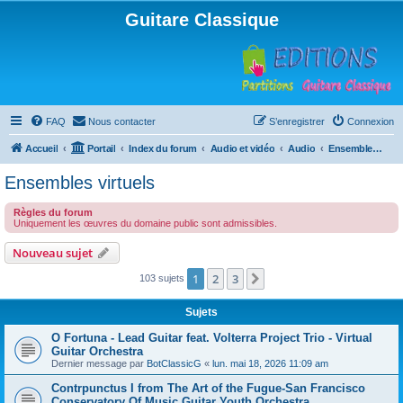
Guitare Classique
FAQ
Nous contacter
S’enregistrer
Connexion
Accueil
Portail
Index du forum
Audio et vidéo
Audio
Ensembles virtuels
Ensembles virtuels
Règles du forum
Uniquement les œuvres du domaine public sont admissibles.
Nouveau sujet
1
2
3
Suivante
103 sujets
Sujets
O Fortuna - Lead Guitar feat. Volterra Project Trio - Virtual
Guitar Orchestra
Dernier message par
BotClassicG
«
lun. mai 18, 2026 11:09 am
Contrpunctus I from The Art of the Fugue-San Francisco
Conservatory Of Music Guitar Youth Orchestra