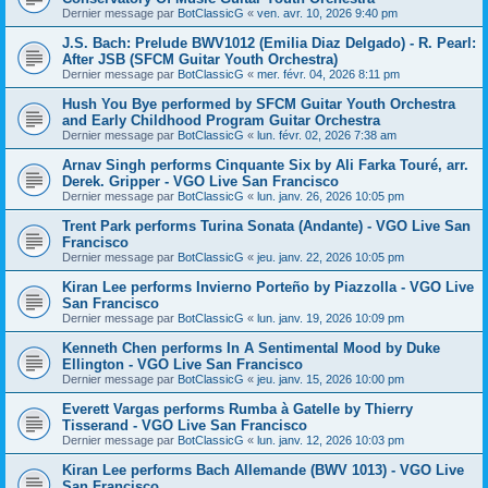
Dernier message par
BotClassicG
«
ven. avr. 10, 2026 9:40 pm
J.S. Bach: Prelude BWV1012 (Emilia Diaz Delgado) - R. Pearl:
After JSB (SFCM Guitar Youth Orchestra)
Dernier message par
BotClassicG
«
mer. févr. 04, 2026 8:11 pm
Hush You Bye performed by SFCM Guitar Youth Orchestra
and Early Childhood Program Guitar Orchestra
Dernier message par
BotClassicG
«
lun. févr. 02, 2026 7:38 am
Arnav Singh performs Cinquante Six by Ali Farka Touré, arr.
Derek. Gripper - VGO Live San Francisco
Dernier message par
BotClassicG
«
lun. janv. 26, 2026 10:05 pm
Trent Park performs Turina Sonata (Andante) - VGO Live San
Francisco
Dernier message par
BotClassicG
«
jeu. janv. 22, 2026 10:05 pm
Kiran Lee performs Invierno Porteño by Piazzolla - VGO Live
San Francisco
Dernier message par
BotClassicG
«
lun. janv. 19, 2026 10:09 pm
Kenneth Chen performs In A Sentimental Mood by Duke
Ellington - VGO Live San Francisco
Dernier message par
BotClassicG
«
jeu. janv. 15, 2026 10:00 pm
Everett Vargas performs Rumba à Gatelle by Thierry
Tisserand - VGO Live San Francisco
Dernier message par
BotClassicG
«
lun. janv. 12, 2026 10:03 pm
Kiran Lee performs Bach Allemande (BWV 1013) - VGO Live
San Francisco