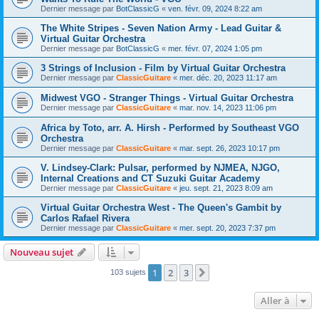
Dernier message par
BotClassicG
«
ven. févr. 09, 2024 8:22 am
The White Stripes - Seven Nation Army - Lead Guitar &
Virtual Guitar Orchestra
Dernier message par
BotClassicG
«
mer. févr. 07, 2024 1:05 pm
3 Strings of Inclusion - Film by Virtual Guitar Orchestra
Dernier message par
ClassicGuitare
«
mer. déc. 20, 2023 11:17 am
Midwest VGO - Stranger Things - Virtual Guitar Orchestra
Dernier message par
ClassicGuitare
«
mar. nov. 14, 2023 11:06 pm
Africa by Toto, arr. A. Hirsh - Performed by Southeast VGO
Orchestra
Dernier message par
ClassicGuitare
«
mar. sept. 26, 2023 10:17 pm
V. Lindsey-Clark: Pulsar, performed by NJMEA, NJGO,
Internal Creations and CT Suzuki Guitar Academy
Dernier message par
ClassicGuitare
«
jeu. sept. 21, 2023 8:09 am
Virtual Guitar Orchestra West - The Queen's Gambit by
Carlos Rafael Rivera
Dernier message par
ClassicGuitare
«
mer. sept. 20, 2023 7:37 pm
Nouveau sujet
1
2
3
Suivante
103 sujets
Aller à