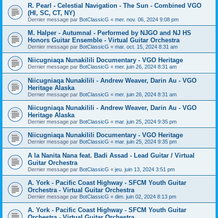
R. Pearl - Celestial Navigation - The Sun - Combined VGO
(HI, SC, CT, NY)
Dernier message par
BotClassicG
«
mer. nov. 06, 2024 9:08 pm
M. Halper - Autumnal - Performed by NJGO and NJ HS
Honors Guitar Ensemble - Virtual Guitar Orchestra
Dernier message par
BotClassicG
«
mar. oct. 15, 2024 8:31 am
Niicugniaqa Nunakilili Documentary - VGO Heritage
Dernier message par
BotClassicG
«
mer. juin 26, 2024 8:31 am
Niicugniaqa Nunakilili - Andrew Weaver, Darin Au - VGO
Heritage Alaska
Dernier message par
BotClassicG
«
mer. juin 26, 2024 8:31 am
Niicugniaqa Nunakilili - Andrew Weaver, Darin Au - VGO
Heritage Alaska
Dernier message par
BotClassicG
«
mar. juin 25, 2024 9:35 pm
Niicugniaqa Nunakilili Documentary - VGO Heritage
Dernier message par
BotClassicG
«
mar. juin 25, 2024 9:35 pm
A la Nanita Nana feat. Badi Assad - Lead Guitar / Virtual
Guitar Orchestra
Dernier message par
BotClassicG
«
jeu. juin 13, 2024 3:51 pm
A. York - Pacific Coast Highway - SFCM Youth Guitar
Orchestra - Virtual Guitar Orchestra
Dernier message par
BotClassicG
«
dim. juin 02, 2024 8:13 pm
A. York - Pacific Coast Highway - SFCM Youth Guitar
Orchestra - Virtual Guitar Orchestra