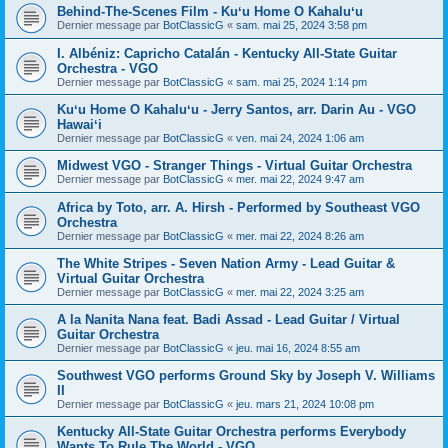
Behind-The-Scenes Film - Kuʻu Home O Kahaluʻu
Dernier message par
BotClassicG
«
sam. mai 25, 2024 3:58 pm
I. Albéniz: Capricho Catalán - Kentucky All-State Guitar
Orchestra - VGO
Dernier message par
BotClassicG
«
sam. mai 25, 2024 1:14 pm
Kuʻu Home O Kahaluʻu - Jerry Santos, arr. Darin Au - VGO
Hawaiʻi
Dernier message par
BotClassicG
«
ven. mai 24, 2024 1:06 am
Midwest VGO - Stranger Things - Virtual Guitar Orchestra
Dernier message par
BotClassicG
«
mer. mai 22, 2024 9:47 am
Africa by Toto, arr. A. Hirsh - Performed by Southeast VGO
Orchestra
Dernier message par
BotClassicG
«
mer. mai 22, 2024 8:26 am
The White Stripes - Seven Nation Army - Lead Guitar &
Virtual Guitar Orchestra
Dernier message par
BotClassicG
«
mer. mai 22, 2024 3:25 am
A la Nanita Nana feat. Badi Assad - Lead Guitar / Virtual
Guitar Orchestra
Dernier message par
BotClassicG
«
jeu. mai 16, 2024 8:55 am
Southwest VGO performs Ground Sky by Joseph V. Williams
II
Dernier message par
BotClassicG
«
jeu. mars 21, 2024 10:08 pm
Kentucky All-State Guitar Orchestra performs Everybody
Wants To Rule The World - VGO