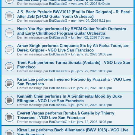
Dernier message par
BotClassicG
«
ven. avr. 10, 2026 9:40 pm
J.S. Bach: Prelude BWV1012 (Emilia Diaz Delgado) - R. Pearl:
After JSB (SFCM Guitar Youth Orchestra)
Dernier message par
BotClassicG
«
mer. févr. 04, 2026 8:11 pm
Hush You Bye performed by SFCM Guitar Youth Orchestra
and Early Childhood Program Guitar Orchestra
Dernier message par
BotClassicG
«
lun. févr. 02, 2026 7:38 am
Arnav Singh performs Cinquante Six by Ali Farka Touré, arr.
Derek. Gripper - VGO Live San Francisco
Dernier message par
BotClassicG
«
lun. janv. 26, 2026 10:05 pm
Trent Park performs Turina Sonata (Andante) - VGO Live San
Francisco
Dernier message par
BotClassicG
«
jeu. janv. 22, 2026 10:05 pm
Kiran Lee performs Invierno Porteño by Piazzolla - VGO Live
San Francisco
Dernier message par
BotClassicG
«
lun. janv. 19, 2026 10:09 pm
Kenneth Chen performs In A Sentimental Mood by Duke
Ellington - VGO Live San Francisco
Dernier message par
BotClassicG
«
jeu. janv. 15, 2026 10:00 pm
Everett Vargas performs Rumba à Gatelle by Thierry
Tisserand - VGO Live San Francisco
Dernier message par
BotClassicG
«
lun. janv. 12, 2026 10:03 pm
Kiran Lee performs Bach Allemande (BWV 1013) - VGO Live
San Francisco