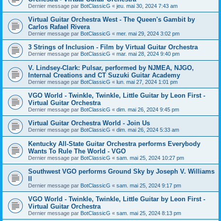
Dernier message par
BotClassicG
«
jeu. mai 30, 2024 7:43 am
Virtual Guitar Orchestra West - The Queen's Gambit by
Carlos Rafael Rivera
Dernier message par
BotClassicG
«
mer. mai 29, 2024 3:02 pm
3 Strings of Inclusion - Film by Virtual Guitar Orchestra
Dernier message par
BotClassicG
«
mar. mai 28, 2024 9:40 pm
V. Lindsey-Clark: Pulsar, performed by NJMEA, NJGO,
Internal Creations and CT Suzuki Guitar Academy
Dernier message par
BotClassicG
«
lun. mai 27, 2024 1:01 pm
VGO World - Twinkle, Twinkle, Little Guitar by Leon First -
Virtual Guitar Orchestra
Dernier message par
BotClassicG
«
dim. mai 26, 2024 9:45 pm
Virtual Guitar Orchestra World - Join Us
Dernier message par
BotClassicG
«
dim. mai 26, 2024 5:33 am
Kentucky All-State Guitar Orchestra performs Everybody
Wants To Rule The World - VGO
Dernier message par
BotClassicG
«
sam. mai 25, 2024 10:27 pm
Southwest VGO performs Ground Sky by Joseph V. Williams
II
Dernier message par
BotClassicG
«
sam. mai 25, 2024 9:17 pm
VGO World - Twinkle, Twinkle, Little Guitar by Leon First -
Virtual Guitar Orchestra
Dernier message par
BotClassicG
«
sam. mai 25, 2024 8:13 pm