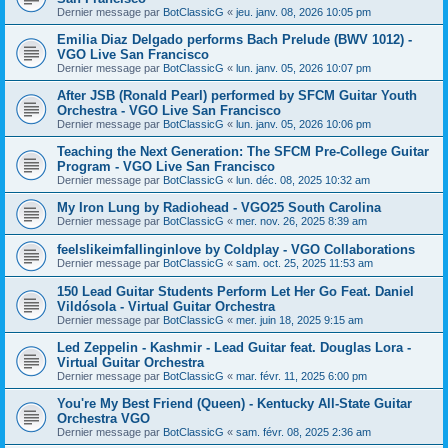
Dernier message par
BotClassicG
«
jeu. janv. 08, 2026 10:05 pm
Emilia Diaz Delgado performs Bach Prelude (BWV 1012) -
VGO Live San Francisco
Dernier message par
BotClassicG
«
lun. janv. 05, 2026 10:07 pm
After JSB (Ronald Pearl) performed by SFCM Guitar Youth
Orchestra - VGO Live San Francisco
Dernier message par
BotClassicG
«
lun. janv. 05, 2026 10:06 pm
Teaching the Next Generation: The SFCM Pre-College Guitar
Program - VGO Live San Francisco
Dernier message par
BotClassicG
«
lun. déc. 08, 2025 10:32 am
My Iron Lung by Radiohead - VGO25 South Carolina
Dernier message par
BotClassicG
«
mer. nov. 26, 2025 8:39 am
feelslikeimfallinginlove by Coldplay - VGO Collaborations
Dernier message par
BotClassicG
«
sam. oct. 25, 2025 11:53 am
150 Lead Guitar Students Perform Let Her Go Feat. Daniel
Vildósola - Virtual Guitar Orchestra
Dernier message par
BotClassicG
«
mer. juin 18, 2025 9:15 am
Led Zeppelin - Kashmir - Lead Guitar feat. Douglas Lora -
Virtual Guitar Orchestra
Dernier message par
BotClassicG
«
mar. févr. 11, 2025 6:00 pm
You're My Best Friend (Queen) - Kentucky All-State Guitar
Orchestra VGO
Dernier message par
BotClassicG
«
sam. févr. 08, 2025 2:36 am