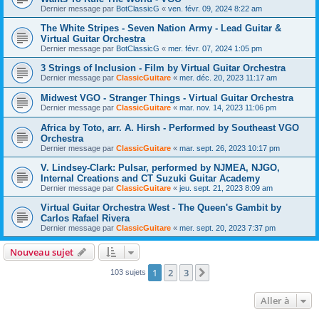
Dernier message par
BotClassicG
«
ven. févr. 09, 2024 8:22 am
The White Stripes - Seven Nation Army - Lead Guitar &
Virtual Guitar Orchestra
Dernier message par
BotClassicG
«
mer. févr. 07, 2024 1:05 pm
3 Strings of Inclusion - Film by Virtual Guitar Orchestra
Dernier message par
ClassicGuitare
«
mer. déc. 20, 2023 11:17 am
Midwest VGO - Stranger Things - Virtual Guitar Orchestra
Dernier message par
ClassicGuitare
«
mar. nov. 14, 2023 11:06 pm
Africa by Toto, arr. A. Hirsh - Performed by Southeast VGO
Orchestra
Dernier message par
ClassicGuitare
«
mar. sept. 26, 2023 10:17 pm
V. Lindsey-Clark: Pulsar, performed by NJMEA, NJGO,
Internal Creations and CT Suzuki Guitar Academy
Dernier message par
ClassicGuitare
«
jeu. sept. 21, 2023 8:09 am
Virtual Guitar Orchestra West - The Queen's Gambit by
Carlos Rafael Rivera
Dernier message par
ClassicGuitare
«
mer. sept. 20, 2023 7:37 pm
Nouveau sujet
1
2
3
Suivante
103 sujets
Aller à