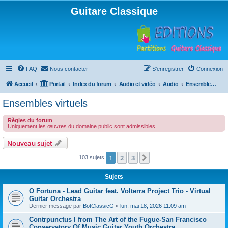
Guitare Classique
FAQ
Nous contacter
S’enregistrer
Connexion
Accueil
Portail
Index du forum
Audio et vidéo
Audio
Ensembles virtuels
Ensembles virtuels
Règles du forum
Uniquement les œuvres du domaine public sont admissibles.
Nouveau sujet
1
2
3
Suivante
103 sujets
Sujets
O Fortuna - Lead Guitar feat. Volterra Project Trio - Virtual
Guitar Orchestra
Dernier message par
BotClassicG
«
lun. mai 18, 2026 11:09 am
Contrpunctus I from The Art of the Fugue-San Francisco
Conservatory Of Music Guitar Youth Orchestra