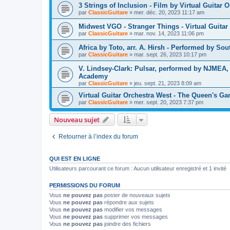
3 Strings of Inclusion - Film by Virtual Guitar 
par
ClassicGuitare
»
mer. déc. 20, 2023 11:17 am
Midwest VGO - Stranger Things - Virtual Guitar
par
ClassicGuitare
»
mar. nov. 14, 2023 11:06 pm
Africa by Toto, arr. A. Hirsh - Performed by S
par
ClassicGuitare
»
mar. sept. 26, 2023 10:17 pm
V. Lindsey-Clark: Pulsar, performed by NJMEA,
Academy
par
ClassicGuitare
»
jeu. sept. 21, 2023 8:09 am
Virtual Guitar Orchestra West - The Queen's Ga
par
ClassicGuitare
»
mer. sept. 20, 2023 7:37 pm
Nouveau sujet
Retourner à l’index du forum
QUI EST EN LIGNE
Utilisateurs parcourant ce forum : Aucun utilisateur enregistré et 1 invité
PERMISSIONS DU FORUM
Vous
ne pouvez pas
poster de nouveaux sujets
Vous
ne pouvez pas
répondre aux sujets
Vous
ne pouvez pas
modifier vos messages
Vous
ne pouvez pas
supprimer vos messages
Vous
ne pouvez pas
joindre des fichiers