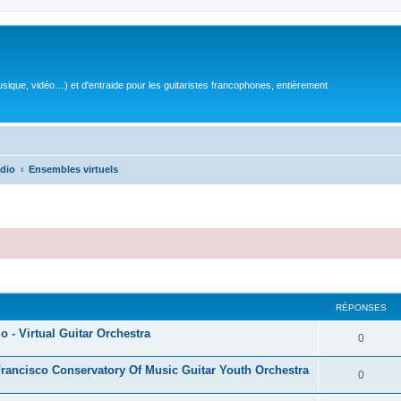
sique, vidéo…) et d'entraide pour les guitaristes francophones, entièrement
dio
Ensembles virtuels
RÉPONSES
io - Virtual Guitar Orchestra
R
0
é
Francisco Conservatory Of Music Guitar Youth Orchestra
R
0
p
é