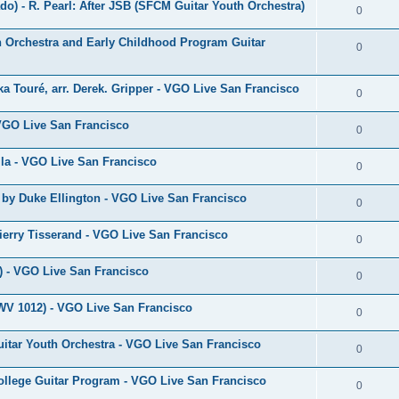
o) - R. Pearl: After JSB (SFCM Guitar Youth Orchestra)
o
R
0
p
n
é
 Orchestra and Early Childhood Program Guitar
o
R
0
s
p
n
é
e
o
a Touré, arr. Derek. Gripper - VGO Live San Francisco
s
p
R
0
s
n
e
o
é
 VGO Live San Francisco
s
R
0
s
n
p
e
é
lla - VGO Live San Francisco
s
o
R
0
s
p
e
n
é
by Duke Ellington - VGO Live San Francisco
o
R
0
s
s
p
n
é
e
ierry Tisserand - VGO Live San Francisco
o
R
0
s
p
s
n
é
e
 - VGO Live San Francisco
o
R
0
s
p
s
n
é
e
WV 1012) - VGO Live San Francisco
o
R
0
s
p
s
n
é
e
itar Youth Orchestra - VGO Live San Francisco
o
R
0
s
p
s
n
é
e
ollege Guitar Program - VGO Live San Francisco
o
R
0
s
p