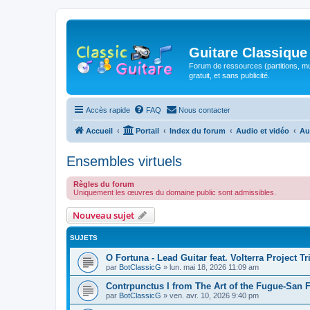
Guitare Classique
Forum de ressources (partitions, mu
gratuit, et sans publicité.
Accès rapide
FAQ
Nous contacter
Accueil
Portail
Index du forum
Audio et vidéo
Au
Ensembles virtuels
Règles du forum
Uniquement les œuvres du domaine public sont admissibles.
Nouveau sujet
SUJETS
O Fortuna - Lead Guitar feat. Volterra Project Tr
par
BotClassicG
»
lun. mai 18, 2026 11:09 am
Contrpunctus I from The Art of the Fugue-San 
par
BotClassicG
»
ven. avr. 10, 2026 9:40 pm