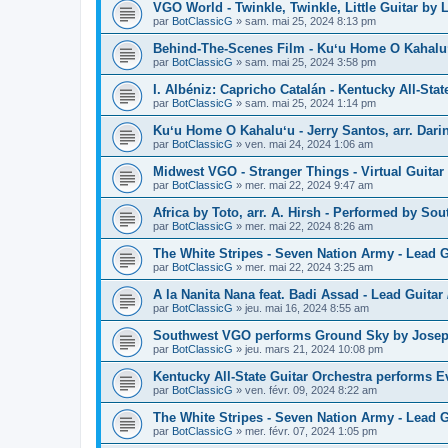
VGO World - Twinkle, Twinkle, Little Guitar by L
par
BotClassicG
»
sam. mai 25, 2024 8:13 pm
Behind-The-Scenes Film - Kuʻu Home O Kahalu
par
BotClassicG
»
sam. mai 25, 2024 3:58 pm
I. Albéniz: Capricho Catalán - Kentucky All-Sta
par
BotClassicG
»
sam. mai 25, 2024 1:14 pm
Kuʻu Home O Kahaluʻu - Jerry Santos, arr. Dari
par
BotClassicG
»
ven. mai 24, 2024 1:06 am
Midwest VGO - Stranger Things - Virtual Guitar
par
BotClassicG
»
mer. mai 22, 2024 9:47 am
Africa by Toto, arr. A. Hirsh - Performed by S
par
BotClassicG
»
mer. mai 22, 2024 8:26 am
The White Stripes - Seven Nation Army - Lead Gu
par
BotClassicG
»
mer. mai 22, 2024 3:25 am
A la Nanita Nana feat. Badi Assad - Lead Guitar 
par
BotClassicG
»
jeu. mai 16, 2024 8:55 am
Southwest VGO performs Ground Sky by Joseph
par
BotClassicG
»
jeu. mars 21, 2024 10:08 pm
Kentucky All-State Guitar Orchestra performs
par
BotClassicG
»
ven. févr. 09, 2024 8:22 am
The White Stripes - Seven Nation Army - Lead Gu
par
BotClassicG
»
mer. févr. 07, 2024 1:05 pm