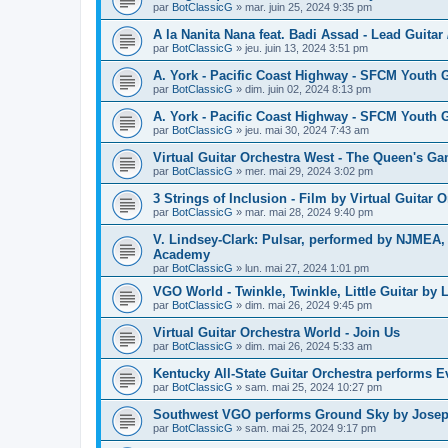
par
BotClassicG
»
mar. juin 25, 2024 9:35 pm
A la Nanita Nana feat. Badi Assad - Lead Guitar 
par
BotClassicG
»
jeu. juin 13, 2024 3:51 pm
A. York - Pacific Coast Highway - SFCM Youth Gu
par
BotClassicG
»
dim. juin 02, 2024 8:13 pm
A. York - Pacific Coast Highway - SFCM Youth Gu
par
BotClassicG
»
jeu. mai 30, 2024 7:43 am
Virtual Guitar Orchestra West - The Queen's Ga
par
BotClassicG
»
mer. mai 29, 2024 3:02 pm
3 Strings of Inclusion - Film by Virtual Guitar 
par
BotClassicG
»
mar. mai 28, 2024 9:40 pm
V. Lindsey-Clark: Pulsar, performed by NJMEA,
Academy
par
BotClassicG
»
lun. mai 27, 2024 1:01 pm
VGO World - Twinkle, Twinkle, Little Guitar by L
par
BotClassicG
»
dim. mai 26, 2024 9:45 pm
Virtual Guitar Orchestra World - Join Us
par
BotClassicG
»
dim. mai 26, 2024 5:33 am
Kentucky All-State Guitar Orchestra performs
par
BotClassicG
»
sam. mai 25, 2024 10:27 pm
Southwest VGO performs Ground Sky by Joseph
par
BotClassicG
»
sam. mai 25, 2024 9:17 pm