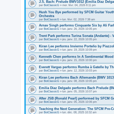
J.S. Bach: Prelude BWV1012 (Emilia Diaz Delgad
par
BotClassicG
»
mer. févr. 04, 2026 8:11 pm
Hush You Bye performed by SFCM Guitar Youth
Orchestra
par
BotClassicG
»
lun. févr. 02, 2026 7:38 am
Arnav Singh performs Cinquante Six by Ali Fark
par
BotClassicG
»
lun. janv. 26, 2026 10:05 pm
Trent Park performs Turina Sonata (Andante) -
par
BotClassicG
»
jeu. janv. 22, 2026 10:05 pm
Kiran Lee performs Invierno Porteño by Piazzo
par
BotClassicG
»
lun. janv. 19, 2026 10:09 pm
Kenneth Chen performs In A Sentimental Mood 
par
BotClassicG
»
jeu. janv. 15, 2026 10:00 pm
Everett Vargas performs Rumba à Gatelle by Th
par
BotClassicG
»
lun. janv. 12, 2026 10:03 pm
Kiran Lee performs Bach Allemande (BWV 1013)
par
BotClassicG
»
jeu. janv. 08, 2026 10:05 pm
Emilia Diaz Delgado performs Bach Prelude (B
par
BotClassicG
»
lun. janv. 05, 2026 10:07 pm
After JSB (Ronald Pearl) performed by SFCM Gu
par
BotClassicG
»
lun. janv. 05, 2026 10:06 pm
Teaching the Next Generation: The SFCM Pre-C
par
BotClassicG
»
lun. déc. 08, 2025 10:32 am