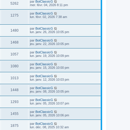
D
par
BotClassicG
s
m
V
5262
i
e
mer. févr. 04, 2026 8:11 pm
e
e
e
r
s
r
u
n
s
D
par
BotClassicG
s
m
V
1275
i
a
e
lun. févr. 02, 2026 7:38 am
e
e
e
g
r
s
r
u
e
n
s
s
m
i
a
D
par
BotClassicG
e
e
V
1480
e
g
e
lun. janv. 26, 2026 10:05 pm
s
r
e
r
s
s
u
m
n
a
D
par
BotClassicG
e
V
1468
i
g
e
jeu. janv. 22, 2026 10:05 pm
s
e
e
e
r
s
r
u
n
a
D
par
BotClassicG
s
m
V
1057
i
g
e
lun. janv. 19, 2026 10:09 pm
e
e
e
e
r
s
r
u
n
s
D
par
BotClassicG
s
m
V
1080
i
a
e
jeu. janv. 15, 2026 10:00 pm
e
e
e
g
r
s
r
u
e
n
s
D
par
BotClassicG
s
m
V
1013
i
a
e
lun. janv. 12, 2026 10:03 pm
e
e
e
g
r
s
r
u
e
n
s
D
par
BotClassicG
s
m
V
1448
i
a
e
jeu. janv. 08, 2026 10:05 pm
e
e
e
g
r
s
r
u
e
n
s
D
par
BotClassicG
s
m
V
1293
i
a
e
lun. janv. 05, 2026 10:07 pm
e
e
e
g
r
s
r
u
e
n
s
D
par
BotClassicG
s
m
V
1455
i
a
e
lun. janv. 05, 2026 10:06 pm
e
e
e
g
r
s
r
u
e
n
s
D
par
BotClassicG
s
m
V
1875
i
a
e
lun. déc. 08, 2025 10:32 am
e
e
e
g