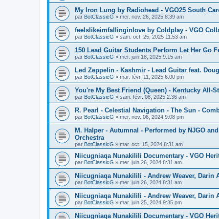
My Iron Lung by Radiohead - VGO25 South Car
par
BotClassicG
»
mer. nov. 26, 2025 8:39 am
feelslikeimfallinginlove by Coldplay - VGO Col
par
BotClassicG
»
sam. oct. 25, 2025 11:53 am
150 Lead Guitar Students Perform Let Her Go Fea
par
BotClassicG
»
mer. juin 18, 2025 9:15 am
Led Zeppelin - Kashmir - Lead Guitar feat. Doug
par
BotClassicG
»
mar. févr. 11, 2025 6:00 pm
You're My Best Friend (Queen) - Kentucky All-S
par
BotClassicG
»
sam. févr. 08, 2025 2:36 am
R. Pearl - Celestial Navigation - The Sun - Com
par
BotClassicG
»
mer. nov. 06, 2024 9:08 pm
M. Halper - Autumnal - Performed by NJGO and 
Orchestra
par
BotClassicG
»
mar. oct. 15, 2024 8:31 am
Niicugniaqa Nunakilili Documentary - VGO Heri
par
BotClassicG
»
mer. juin 26, 2024 8:31 am
Niicugniaqa Nunakilili - Andrew Weaver, Darin 
par
BotClassicG
»
mer. juin 26, 2024 8:31 am
Niicugniaqa Nunakilili - Andrew Weaver, Darin 
par
BotClassicG
»
mar. juin 25, 2024 9:35 pm
Niicugniaqa Nunakilili Documentary - VGO Heri