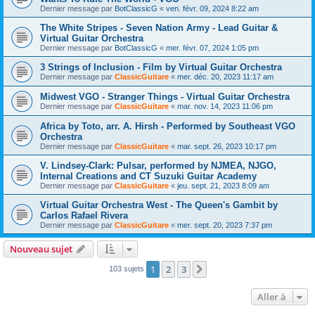
Dernier message par
BotClassicG
«
ven. févr. 09, 2024 8:22 am
The White Stripes - Seven Nation Army - Lead Guitar &
Virtual Guitar Orchestra
Dernier message par
BotClassicG
«
mer. févr. 07, 2024 1:05 pm
3 Strings of Inclusion - Film by Virtual Guitar Orchestra
Dernier message par
ClassicGuitare
«
mer. déc. 20, 2023 11:17 am
Midwest VGO - Stranger Things - Virtual Guitar Orchestra
Dernier message par
ClassicGuitare
«
mar. nov. 14, 2023 11:06 pm
Africa by Toto, arr. A. Hirsh - Performed by Southeast VGO
Orchestra
Dernier message par
ClassicGuitare
«
mar. sept. 26, 2023 10:17 pm
V. Lindsey-Clark: Pulsar, performed by NJMEA, NJGO,
Internal Creations and CT Suzuki Guitar Academy
Dernier message par
ClassicGuitare
«
jeu. sept. 21, 2023 8:09 am
Virtual Guitar Orchestra West - The Queen's Gambit by
Carlos Rafael Rivera
Dernier message par
ClassicGuitare
«
mer. sept. 20, 2023 7:37 pm
Nouveau sujet
1
2
3
Suivante
103 sujets
Aller à