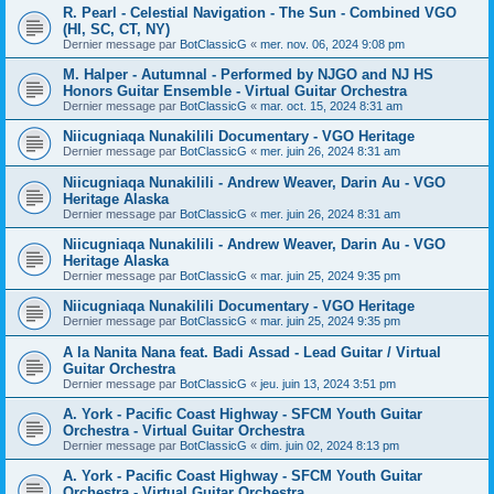
R. Pearl - Celestial Navigation - The Sun - Combined VGO
(HI, SC, CT, NY)
Dernier message par
BotClassicG
«
mer. nov. 06, 2024 9:08 pm
M. Halper - Autumnal - Performed by NJGO and NJ HS
Honors Guitar Ensemble - Virtual Guitar Orchestra
Dernier message par
BotClassicG
«
mar. oct. 15, 2024 8:31 am
Niicugniaqa Nunakilili Documentary - VGO Heritage
Dernier message par
BotClassicG
«
mer. juin 26, 2024 8:31 am
Niicugniaqa Nunakilili - Andrew Weaver, Darin Au - VGO
Heritage Alaska
Dernier message par
BotClassicG
«
mer. juin 26, 2024 8:31 am
Niicugniaqa Nunakilili - Andrew Weaver, Darin Au - VGO
Heritage Alaska
Dernier message par
BotClassicG
«
mar. juin 25, 2024 9:35 pm
Niicugniaqa Nunakilili Documentary - VGO Heritage
Dernier message par
BotClassicG
«
mar. juin 25, 2024 9:35 pm
A la Nanita Nana feat. Badi Assad - Lead Guitar / Virtual
Guitar Orchestra
Dernier message par
BotClassicG
«
jeu. juin 13, 2024 3:51 pm
A. York - Pacific Coast Highway - SFCM Youth Guitar
Orchestra - Virtual Guitar Orchestra
Dernier message par
BotClassicG
«
dim. juin 02, 2024 8:13 pm
A. York - Pacific Coast Highway - SFCM Youth Guitar
Orchestra - Virtual Guitar Orchestra