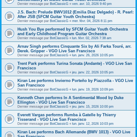
Dernier message par
BotClassicG
«
ven. avr. 10, 2026 9:40 pm
J.S. Bach: Prelude BWV1012 (Emilia Diaz Delgado) - R. Pearl:
After JSB (SFCM Guitar Youth Orchestra)
Dernier message par
BotClassicG
«
mer. févr. 04, 2026 8:11 pm
Hush You Bye performed by SFCM Guitar Youth Orchestra
and Early Childhood Program Guitar Orchestra
Dernier message par
BotClassicG
«
lun. févr. 02, 2026 7:38 am
Arnav Singh performs Cinquante Six by Ali Farka Touré, arr.
Derek. Gripper - VGO Live San Francisco
Dernier message par
BotClassicG
«
lun. janv. 26, 2026 10:05 pm
Trent Park performs Turina Sonata (Andante) - VGO Live San
Francisco
Dernier message par
BotClassicG
«
jeu. janv. 22, 2026 10:05 pm
Kiran Lee performs Invierno Porteño by Piazzolla - VGO Live
San Francisco
Dernier message par
BotClassicG
«
lun. janv. 19, 2026 10:09 pm
Kenneth Chen performs In A Sentimental Mood by Duke
Ellington - VGO Live San Francisco
Dernier message par
BotClassicG
«
jeu. janv. 15, 2026 10:00 pm
Everett Vargas performs Rumba à Gatelle by Thierry
Tisserand - VGO Live San Francisco
Dernier message par
BotClassicG
«
lun. janv. 12, 2026 10:03 pm
Kiran Lee performs Bach Allemande (BWV 1013) - VGO Live
San Francisco