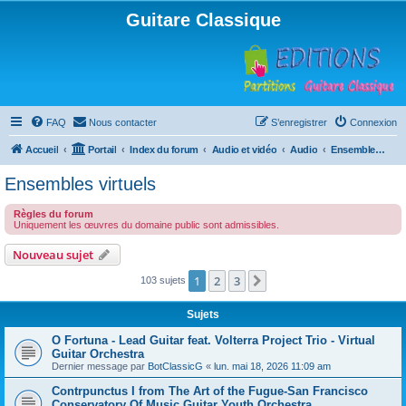
Guitare Classique
FAQ
Nous contacter
S’enregistrer
Connexion
Accueil
Portail
Index du forum
Audio et vidéo
Audio
Ensembles virtuels
Ensembles virtuels
Règles du forum
Uniquement les œuvres du domaine public sont admissibles.
Nouveau sujet
1
2
3
Suivante
103 sujets
Sujets
O Fortuna - Lead Guitar feat. Volterra Project Trio - Virtual
Guitar Orchestra
Dernier message par
BotClassicG
«
lun. mai 18, 2026 11:09 am
Contrpunctus I from The Art of the Fugue-San Francisco
Conservatory Of Music Guitar Youth Orchestra