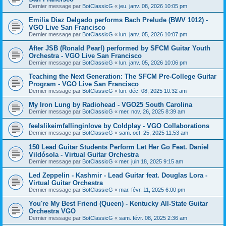
Dernier message par
BotClassicG
«
jeu. janv. 08, 2026 10:05 pm
Emilia Diaz Delgado performs Bach Prelude (BWV 1012) -
VGO Live San Francisco
Dernier message par
BotClassicG
«
lun. janv. 05, 2026 10:07 pm
After JSB (Ronald Pearl) performed by SFCM Guitar Youth
Orchestra - VGO Live San Francisco
Dernier message par
BotClassicG
«
lun. janv. 05, 2026 10:06 pm
Teaching the Next Generation: The SFCM Pre-College Guitar
Program - VGO Live San Francisco
Dernier message par
BotClassicG
«
lun. déc. 08, 2025 10:32 am
My Iron Lung by Radiohead - VGO25 South Carolina
Dernier message par
BotClassicG
«
mer. nov. 26, 2025 8:39 am
feelslikeimfallinginlove by Coldplay - VGO Collaborations
Dernier message par
BotClassicG
«
sam. oct. 25, 2025 11:53 am
150 Lead Guitar Students Perform Let Her Go Feat. Daniel
Vildósola - Virtual Guitar Orchestra
Dernier message par
BotClassicG
«
mer. juin 18, 2025 9:15 am
Led Zeppelin - Kashmir - Lead Guitar feat. Douglas Lora -
Virtual Guitar Orchestra
Dernier message par
BotClassicG
«
mar. févr. 11, 2025 6:00 pm
You're My Best Friend (Queen) - Kentucky All-State Guitar
Orchestra VGO
Dernier message par
BotClassicG
«
sam. févr. 08, 2025 2:36 am