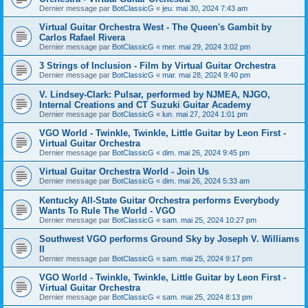
Dernier message par
BotClassicG
«
jeu. mai 30, 2024 7:43 am
Virtual Guitar Orchestra West - The Queen's Gambit by
Carlos Rafael Rivera
Dernier message par
BotClassicG
«
mer. mai 29, 2024 3:02 pm
3 Strings of Inclusion - Film by Virtual Guitar Orchestra
Dernier message par
BotClassicG
«
mar. mai 28, 2024 9:40 pm
V. Lindsey-Clark: Pulsar, performed by NJMEA, NJGO,
Internal Creations and CT Suzuki Guitar Academy
Dernier message par
BotClassicG
«
lun. mai 27, 2024 1:01 pm
VGO World - Twinkle, Twinkle, Little Guitar by Leon First -
Virtual Guitar Orchestra
Dernier message par
BotClassicG
«
dim. mai 26, 2024 9:45 pm
Virtual Guitar Orchestra World - Join Us
Dernier message par
BotClassicG
«
dim. mai 26, 2024 5:33 am
Kentucky All-State Guitar Orchestra performs Everybody
Wants To Rule The World - VGO
Dernier message par
BotClassicG
«
sam. mai 25, 2024 10:27 pm
Southwest VGO performs Ground Sky by Joseph V. Williams
II
Dernier message par
BotClassicG
«
sam. mai 25, 2024 9:17 pm
VGO World - Twinkle, Twinkle, Little Guitar by Leon First -
Virtual Guitar Orchestra
Dernier message par
BotClassicG
«
sam. mai 25, 2024 8:13 pm