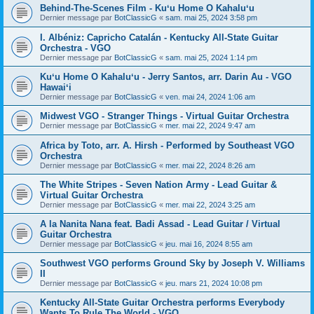
Behind-The-Scenes Film - Kuʻu Home O Kahaluʻu
Dernier message par
BotClassicG
«
sam. mai 25, 2024 3:58 pm
I. Albéniz: Capricho Catalán - Kentucky All-State Guitar
Orchestra - VGO
Dernier message par
BotClassicG
«
sam. mai 25, 2024 1:14 pm
Kuʻu Home O Kahaluʻu - Jerry Santos, arr. Darin Au - VGO
Hawaiʻi
Dernier message par
BotClassicG
«
ven. mai 24, 2024 1:06 am
Midwest VGO - Stranger Things - Virtual Guitar Orchestra
Dernier message par
BotClassicG
«
mer. mai 22, 2024 9:47 am
Africa by Toto, arr. A. Hirsh - Performed by Southeast VGO
Orchestra
Dernier message par
BotClassicG
«
mer. mai 22, 2024 8:26 am
The White Stripes - Seven Nation Army - Lead Guitar &
Virtual Guitar Orchestra
Dernier message par
BotClassicG
«
mer. mai 22, 2024 3:25 am
A la Nanita Nana feat. Badi Assad - Lead Guitar / Virtual
Guitar Orchestra
Dernier message par
BotClassicG
«
jeu. mai 16, 2024 8:55 am
Southwest VGO performs Ground Sky by Joseph V. Williams
II
Dernier message par
BotClassicG
«
jeu. mars 21, 2024 10:08 pm
Kentucky All-State Guitar Orchestra performs Everybody
Wants To Rule The World - VGO