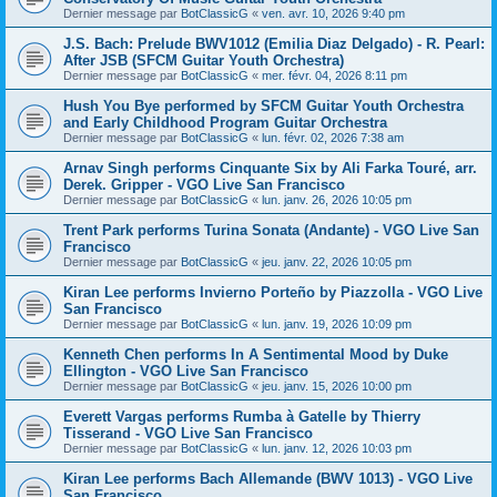
Dernier message par
BotClassicG
«
ven. avr. 10, 2026 9:40 pm
J.S. Bach: Prelude BWV1012 (Emilia Diaz Delgado) - R. Pearl:
After JSB (SFCM Guitar Youth Orchestra)
Dernier message par
BotClassicG
«
mer. févr. 04, 2026 8:11 pm
Hush You Bye performed by SFCM Guitar Youth Orchestra
and Early Childhood Program Guitar Orchestra
Dernier message par
BotClassicG
«
lun. févr. 02, 2026 7:38 am
Arnav Singh performs Cinquante Six by Ali Farka Touré, arr.
Derek. Gripper - VGO Live San Francisco
Dernier message par
BotClassicG
«
lun. janv. 26, 2026 10:05 pm
Trent Park performs Turina Sonata (Andante) - VGO Live San
Francisco
Dernier message par
BotClassicG
«
jeu. janv. 22, 2026 10:05 pm
Kiran Lee performs Invierno Porteño by Piazzolla - VGO Live
San Francisco
Dernier message par
BotClassicG
«
lun. janv. 19, 2026 10:09 pm
Kenneth Chen performs In A Sentimental Mood by Duke
Ellington - VGO Live San Francisco
Dernier message par
BotClassicG
«
jeu. janv. 15, 2026 10:00 pm
Everett Vargas performs Rumba à Gatelle by Thierry
Tisserand - VGO Live San Francisco
Dernier message par
BotClassicG
«
lun. janv. 12, 2026 10:03 pm
Kiran Lee performs Bach Allemande (BWV 1013) - VGO Live
San Francisco