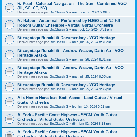
R. Pearl - Celestial Navigation - The Sun - Combined VGO
(HI, SC, CT, NY)
Dernier message par
BotClassicG
«
mer. nov. 06, 2024 9:08 pm
M. Halper - Autumnal - Performed by NJGO and NJ HS
Honors Guitar Ensemble - Virtual Guitar Orchestra
Dernier message par
BotClassicG
«
mar. oct. 15, 2024 8:31 am
Niicugniaqa Nunakilili Documentary - VGO Heritage
Dernier message par
BotClassicG
«
mer. juin 26, 2024 8:31 am
Niicugniaqa Nunakilili - Andrew Weaver, Darin Au - VGO
Heritage Alaska
Dernier message par
BotClassicG
«
mer. juin 26, 2024 8:31 am
Niicugniaqa Nunakilili - Andrew Weaver, Darin Au - VGO
Heritage Alaska
Dernier message par
BotClassicG
«
mar. juin 25, 2024 9:35 pm
Niicugniaqa Nunakilili Documentary - VGO Heritage
Dernier message par
BotClassicG
«
mar. juin 25, 2024 9:35 pm
A la Nanita Nana feat. Badi Assad - Lead Guitar / Virtual
Guitar Orchestra
Dernier message par
BotClassicG
«
jeu. juin 13, 2024 3:51 pm
A. York - Pacific Coast Highway - SFCM Youth Guitar
Orchestra - Virtual Guitar Orchestra
Dernier message par
BotClassicG
«
dim. juin 02, 2024 8:13 pm
A. York - Pacific Coast Highway - SFCM Youth Guitar
Orchestra - Virtual Guitar Orchestra