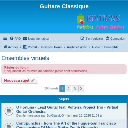
Guitare Classique
FAQ
Nous contacter
S’enregistrer
Connexion
Accueil
Portail
Index du forum
Audio et vidéo
Audio
Ensembles virtuels
Ensembles virtuels
Règles du forum
Uniquement les œuvres du domaine public sont admissibles.
Nouveau sujet
1
2
3
Suivante
103 sujets
Sujets
O Fortuna - Lead Guitar feat. Volterra Project Trio - Virtual
Guitar Orchestra
Dernier message par
BotClassicG
«
lun. mai 18, 2026 11:09 am
Contrpunctus I from The Art of the Fugue-San Francisco
Conservatory Of Music Guitar Youth Orchestra