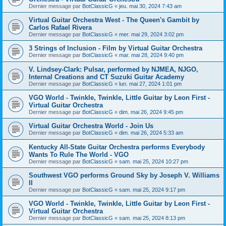
Dernier message par
BotClassicG
«
jeu. mai 30, 2024 7:43 am
Virtual Guitar Orchestra West - The Queen's Gambit by
Carlos Rafael Rivera
Dernier message par
BotClassicG
«
mer. mai 29, 2024 3:02 pm
3 Strings of Inclusion - Film by Virtual Guitar Orchestra
Dernier message par
BotClassicG
«
mar. mai 28, 2024 9:40 pm
V. Lindsey-Clark: Pulsar, performed by NJMEA, NJGO,
Internal Creations and CT Suzuki Guitar Academy
Dernier message par
BotClassicG
«
lun. mai 27, 2024 1:01 pm
VGO World - Twinkle, Twinkle, Little Guitar by Leon First -
Virtual Guitar Orchestra
Dernier message par
BotClassicG
«
dim. mai 26, 2024 9:45 pm
Virtual Guitar Orchestra World - Join Us
Dernier message par
BotClassicG
«
dim. mai 26, 2024 5:33 am
Kentucky All-State Guitar Orchestra performs Everybody
Wants To Rule The World - VGO
Dernier message par
BotClassicG
«
sam. mai 25, 2024 10:27 pm
Southwest VGO performs Ground Sky by Joseph V. Williams
II
Dernier message par
BotClassicG
«
sam. mai 25, 2024 9:17 pm
VGO World - Twinkle, Twinkle, Little Guitar by Leon First -
Virtual Guitar Orchestra
Dernier message par
BotClassicG
«
sam. mai 25, 2024 8:13 pm