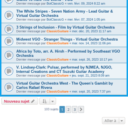
Dernier message par
BotClassicG
«
ven. févr. 09, 2024 8:22 am
The White Stripes - Seven Nation Army - Lead Guitar &
Virtual Guitar Orchestra
Dernier message par
BotClassicG
«
mer. févr. 07, 2024 1:05 pm
3 Strings of Inclusion - Film by Virtual Guitar Orchestra
Dernier message par
ClassicGuitare
«
mer. déc. 20, 2023 11:17 am
Midwest VGO - Stranger Things - Virtual Guitar Orchestra
Dernier message par
ClassicGuitare
«
mar. nov. 14, 2023 11:06 pm
Africa by Toto, arr. A. Hirsh - Performed by Southeast VGO
Orchestra
Dernier message par
ClassicGuitare
«
mar. sept. 26, 2023 10:17 pm
V. Lindsey-Clark: Pulsar, performed by NJMEA, NJGO,
Internal Creations and CT Suzuki Guitar Academy
Dernier message par
ClassicGuitare
«
jeu. sept. 21, 2023 8:09 am
Virtual Guitar Orchestra West - The Queen's Gambit by
Carlos Rafael Rivera
Dernier message par
ClassicGuitare
«
mer. sept. 20, 2023 7:37 pm
Nouveau sujet
1
2
3
Suivante
103 sujets
Aller à