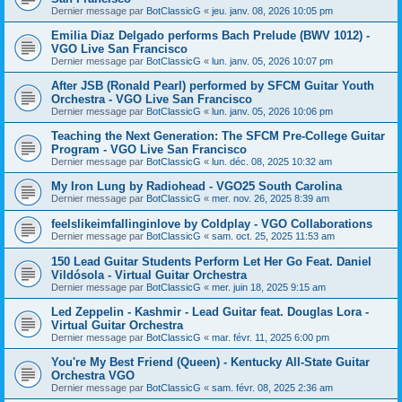
Dernier message par
BotClassicG
«
jeu. janv. 08, 2026 10:05 pm
Emilia Diaz Delgado performs Bach Prelude (BWV 1012) -
VGO Live San Francisco
Dernier message par
BotClassicG
«
lun. janv. 05, 2026 10:07 pm
After JSB (Ronald Pearl) performed by SFCM Guitar Youth
Orchestra - VGO Live San Francisco
Dernier message par
BotClassicG
«
lun. janv. 05, 2026 10:06 pm
Teaching the Next Generation: The SFCM Pre-College Guitar
Program - VGO Live San Francisco
Dernier message par
BotClassicG
«
lun. déc. 08, 2025 10:32 am
My Iron Lung by Radiohead - VGO25 South Carolina
Dernier message par
BotClassicG
«
mer. nov. 26, 2025 8:39 am
feelslikeimfallinginlove by Coldplay - VGO Collaborations
Dernier message par
BotClassicG
«
sam. oct. 25, 2025 11:53 am
150 Lead Guitar Students Perform Let Her Go Feat. Daniel
Vildósola - Virtual Guitar Orchestra
Dernier message par
BotClassicG
«
mer. juin 18, 2025 9:15 am
Led Zeppelin - Kashmir - Lead Guitar feat. Douglas Lora -
Virtual Guitar Orchestra
Dernier message par
BotClassicG
«
mar. févr. 11, 2025 6:00 pm
You're My Best Friend (Queen) - Kentucky All-State Guitar
Orchestra VGO
Dernier message par
BotClassicG
«
sam. févr. 08, 2025 2:36 am