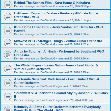
Behind-The-Scenes Film - Kuʻu Home O Kahaluʻu
Dernier message par
BotClassicG
«
sam. mai 25, 2024 3:58 pm
I. Albéniz: Capricho Catalán - Kentucky All-State Guitar
Orchestra - VGO
Dernier message par
BotClassicG
«
sam. mai 25, 2024 1:14 pm
Kuʻu Home O Kahaluʻu - Jerry Santos, arr. Darin Au - VGO
Hawaiʻi
Dernier message par
BotClassicG
«
ven. mai 24, 2024 1:06 am
Midwest VGO - Stranger Things - Virtual Guitar Orchestra
Dernier message par
BotClassicG
«
mer. mai 22, 2024 9:47 am
Africa by Toto, arr. A. Hirsh - Performed by Southeast VGO
Orchestra
Dernier message par
BotClassicG
«
mer. mai 22, 2024 8:26 am
The White Stripes - Seven Nation Army - Lead Guitar &
Virtual Guitar Orchestra
Dernier message par
BotClassicG
«
mer. mai 22, 2024 3:25 am
A la Nanita Nana feat. Badi Assad - Lead Guitar / Virtual
Guitar Orchestra
Dernier message par
BotClassicG
«
jeu. mai 16, 2024 8:55 am
Southwest VGO performs Ground Sky by Joseph V. Williams
II
Dernier message par
BotClassicG
«
jeu. mars 21, 2024 10:08 pm
Kentucky All-State Guitar Orchestra performs Everybody
Wants To Rule The World - VGO